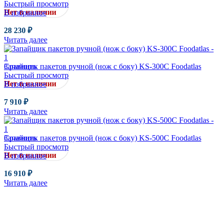
Быстрый просмотр
Нет в наличии
В избранное
28 230
₽
Читать далее
Сравнить
Запайщик пакетов ручной (нож с боку) KS-300C Foodatlas
Быстрый просмотр
Нет в наличии
В избранное
7 910
₽
Читать далее
Сравнить
Запайщик пакетов ручной (нож с боку) KS-500C Foodatlas
Быстрый просмотр
Нет в наличии
В избранное
16 910
₽
Читать далее