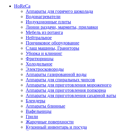
HoReCa
Аппараты для горячего шоколада
Водонагреватели
Индукционные плиты
Линии раздачи, мармиты, прилавки
Мебель из ротанга
Нейтральное
Пончиковое оборудование
Слаш машины, Граниторы
Уборка и клининг
Фритюрницы
Холодильное
Электросковороды
Аппараты газированной воды
Аппараты для спиральных чипсов
Аппараты для приготовления мороженого
Аппараты для приготовления попкорна
Аппараты для приготовления сахарной ваты
Блендеры
Аппараты блинные
Вафельницы
Грили
Жарочные поверхности
Кухонный инвентарь и посуда