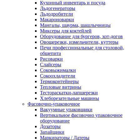
Кухонный инвентарь и посуда
Льдогенераторы
Льдодробители
Макароноварки
Мангалы, шаурма, шашлычницы
Миксеры для коктейлей
Оборудование для бургеров, хот-догов
Овощерезки, измельчители, куттеры
Печи профессиональные для столовой,
общепита
Рисоварки
Слайсеры
Соковыжималки
Сокоохладители
Термоконтейнеры
Тепловые витрины
Тестораскатки-лапшерезки
Хлеборезательные машины
Фасовочно-упаковочное
Вакуумные упаковщики
Вертикальное фасовочно упаковочное
оборудование
Дозаторы
Запайщики
Маркираторы / Датеры