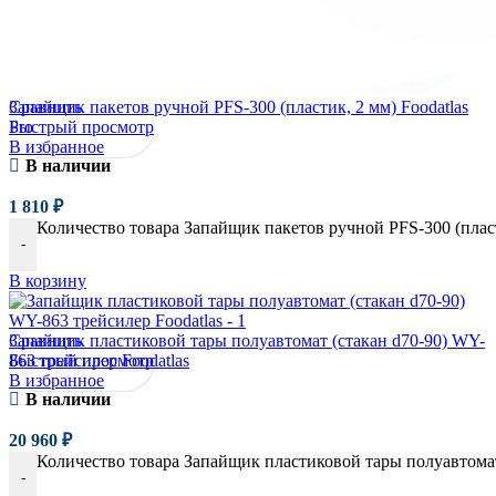
Сравнить
Запайщик пакетов ручной PFS-300 (пластик, 2 мм) Foodatlas
Быстрый просмотр
Pro
В избранное
В наличии
1 810
₽
Количество товара Запайщик пакетов ручной PFS-300 (пласти
-
В корзину
Сравнить
Запайщик пластиковой тары полуавтомат (стакан d70-90) WY-
Быстрый просмотр
863 трейсилер Foodatlas
В избранное
В наличии
20 960
₽
Количество товара Запайщик пластиковой тары полуавтомат 
-