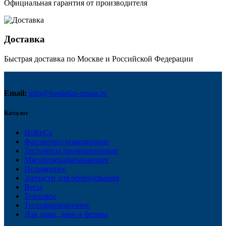
Официальная гарантия от производителя
Доставка
Быстрая доставка по Москве и Российской Федерации
Email:
info@foodatlas-russia.ru
Каталог
HoReCa
Фасовочно-упаковочное
Тестомесы промышленные
Мясоперерабатывающее
Пельменное
Запчасти для оборудования
Весы
Тепловое
Тестоформовочное
Для дома, дачи и фермы