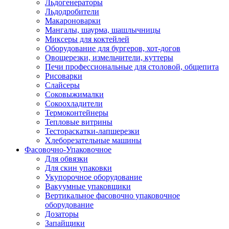
Льдогенераторы
Льдодробители
Макароноварки
Мангалы, шаурма, шашлычницы
Миксеры для коктейлей
Оборудование для бургеров, хот-догов
Овощерезки, измельчители, куттеры
Печи профессиональные для столовой, общепита
Рисоварки
Слайсеры
Соковыжималки
Сокоохладители
Термоконтейнеры
Тепловые витрины
Тестораскатки-лапшерезки
Хлеборезательные машины
Фасовочно-Упаковочное
Для обвязки
Для скин упаковки
Укупорочное оборудование
Вакуумные упаковщики
Вертикальное фасовочно упаковочное
оборудование
Дозаторы
Запайщики