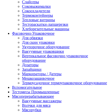
Слайсеры
Соковыжималки
Сокоохладители
Термоконтейнеры
Тепловые витрины
Тестораскатки-лапшерезки
Хлеборезательные машины
Фасовочно-Упаковочное
Для обвязки
Для скин упаковки
Укупорочное оборудование
Вакуумные упаковщики
Вертикальное фасовочно упаковочное
оборудование
Дозаторы
Запайщики
Маркираторы / Датеры
Мешкозашивочное
Термоусадочное термоупаковочное оборудование
Вспомогательное
Тестомесы Промышленные
Мясоперерабатывающее
Вакуумные массажеры
Волчки для мяса
Мясорубки