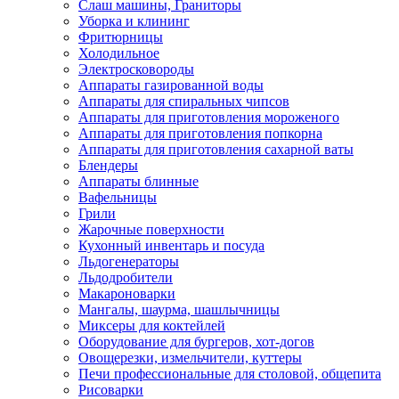
Слаш машины, Граниторы
Уборка и клининг
Фритюрницы
Холодильное
Электросковороды
Аппараты газированной воды
Аппараты для спиральных чипсов
Аппараты для приготовления мороженого
Аппараты для приготовления попкорна
Аппараты для приготовления сахарной ваты
Блендеры
Аппараты блинные
Вафельницы
Грили
Жарочные поверхности
Кухонный инвентарь и посуда
Льдогенераторы
Льдодробители
Макароноварки
Мангалы, шаурма, шашлычницы
Миксеры для коктейлей
Оборудование для бургеров, хот-догов
Овощерезки, измельчители, куттеры
Печи профессиональные для столовой, общепита
Рисоварки