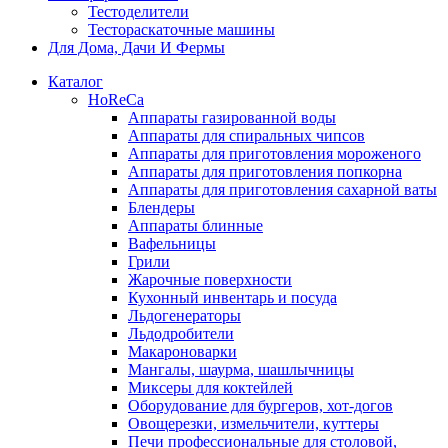
Тестоделители
Тестораскаточные машины
Для Дома, Дачи И Фермы
Каталог
HoReCa
Аппараты газированной воды
Аппараты для спиральных чипсов
Аппараты для приготовления мороженого
Аппараты для приготовления попкорна
Аппараты для приготовления сахарной ваты
Блендеры
Аппараты блинные
Вафельницы
Грили
Жарочные поверхности
Кухонный инвентарь и посуда
Льдогенераторы
Льдодробители
Макароноварки
Мангалы, шаурма, шашлычницы
Миксеры для коктейлей
Оборудование для бургеров, хот-догов
Овощерезки, измельчители, куттеры
Печи профессиональные для столовой,