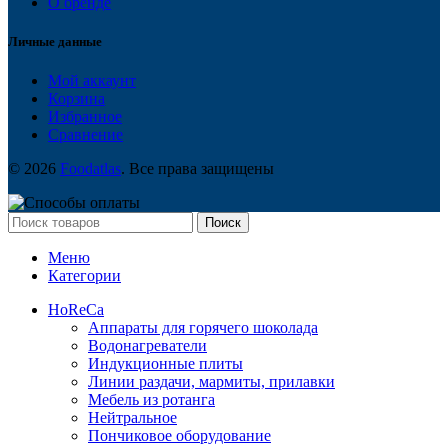
О бренде
Личные данные
Мой аккаунт
Корзина
Избранное
Сравнение
© 2026
Foodatlas
. Все права защищены
Поиск
Меню
Категории
HoReCa
Аппараты для горячего шоколада
Водонагреватели
Индукционные плиты
Линии раздачи, мармиты, прилавки
Мебель из ротанга
Нейтральное
Пончиковое оборудование