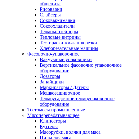
общепита
Рисоварки
Слайсеры
Соковыжималки
Сокоохладители
Термоконтейнеры
Тепловые витрины
Тестораскатки-лапшерезки
Хлеборезательные машины
Фасовочно-упаковочное
Вакуумные упаковщики
Вертикальное фасовочно упаковочное
оборудование
Дозаторы
Запайщики
Маркираторы / Датеры
Мешкозашивочное
Термоусадочное термоупаковочное
оборудование
Тестомесы промышленные
Мясоперерабатывающее
Клипсаторы
Куттеры
Мясорубки, волчки для мяса
Пилы для мяса