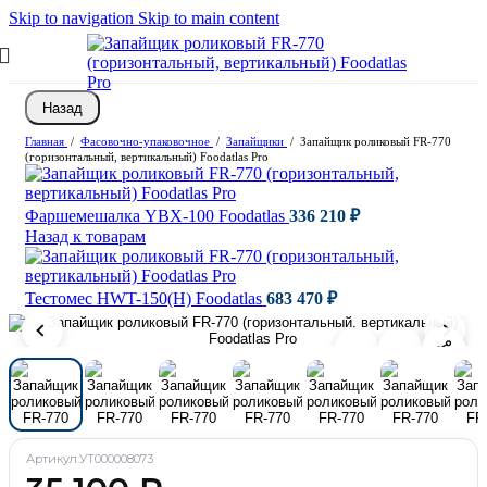
Skip to navigation
Skip to main content
Назад
Главная
/
Фасовочно-упаковочное
/
Запайщики
/
Запайщик роликовый FR-770
(горизонтальный, вертикальный) Foodatlas Pro
Фаршемешалка YBX-100 Foodatlas
336 210
₽
Назад к товарам
Тестомес HWT-150(H) Foodatlas
683 470
₽
Артикул:
УТ000008073