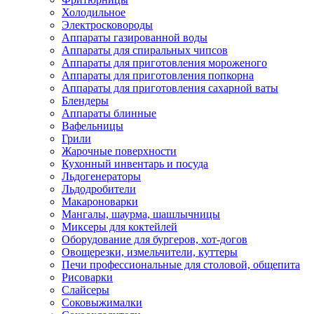
Холодильное
Электросковороды
Аппараты газированной воды
Аппараты для спиральных чипсов
Аппараты для приготовления мороженого
Аппараты для приготовления попкорна
Аппараты для приготовления сахарной ваты
Блендеры
Аппараты блинные
Вафельницы
Грили
Жарочные поверхности
Кухонный инвентарь и посуда
Льдогенераторы
Льдодробители
Макароноварки
Мангалы, шаурма, шашлычницы
Миксеры для коктейлей
Оборудование для бургеров, хот-догов
Овощерезки, измельчители, куттеры
Печи профессиональные для столовой, общепита
Рисоварки
Слайсеры
Соковыжималки