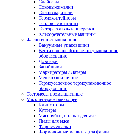
Слайсеры
Соковыжималки
Сокоохладители
Термоконтейнеры
Тепловые витрины
Тестораскатки-лапшерезки
Хлеборезательные машины
Фасовочно-упаковочное
Вакуумные упаковщики
Вертикальное фасовочно упаковочное
оборудование
Дозаторы
Запайщики
Маркираторы / Датеры
Мешкозашивочное
Термоусадочное термоупаковочное
оборудование
Тестомесы промышленные
Мясоперерабатывающее
Клипсаторы
Куттеры
Мясорубки, волчки для мяса
Пилы для мяса
Фаршемешалки
Формовочные машины для фарша