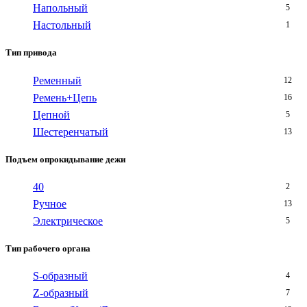
Напольный
5
Настольный
1
Тип привода
Ременный
12
Ремень+Цепь
16
Цепной
5
Шестеренчатый
13
Подъем опрокидывание дежи
40
2
Ручное
13
Электрическое
5
Тип рабочего органа
S-образный
4
Z-образный
7