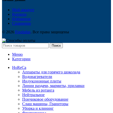
Мой аккаунт
Корзина
Избранное
Сравнение
© 2026
Foodatlas
. Все права защищены
Поиск
Меню
Категории
HoReCa
Аппараты для горячего шоколада
Водонагреватели
Индукционные плиты
Линии раздачи, мармиты, прилавки
Мебель из ротанга
Нейтральное
Пончиковое оборудование
Слаш машины, Граниторы
Уборка и клининг
Фритюрницы