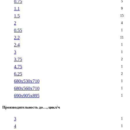
0.75
5
1.1
9
1.5
15
2
4
0.55
1
2.2
11
2.4
1
3
1
3.75
2
4.75
1
6.25
2
680x530x710
1
680x560x710
1
690x905x895
1
Производительность до…, цикл/ч
3
1
4
1