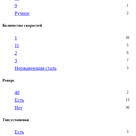
9
1
Ручное
2
Количество скоростей
1
26
11
5
2
9
3
7
Нержавеющая сталь
3
Реверс
40
2
Есть
13
Нет
30
Тип установки
Есть
3