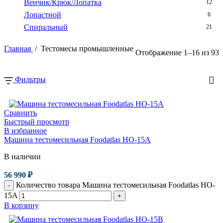
Венчик/Крюк/Лопатка
12
Лопастной
6
Спиральный
21
Главная
/
Тестомесы промышленные
Отображение 1–16 из 93
Фильтры
Сравнить
Быстрый просмотр
В избранное
Машина тестомесильная Foodatlas HO-15A
В наличии
56 990
₽
Количество товара Машина тестомесильная Foodatlas HO-
-
15A
+
В корзину