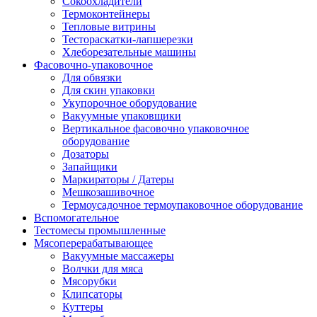
Сокоохладители
Термоконтейнеры
Тепловые витрины
Тестораскатки-лапшерезки
Хлеборезательные машины
Фасовочно-упаковочное
Для обвязки
Для скин упаковки
Укупорочное оборудование
Вакуумные упаковщики
Вертикальное фасовочно упаковочное
оборудование
Дозаторы
Запайщики
Маркираторы / Датеры
Мешкозашивочное
Термоусадочное термоупаковочное оборудование
Вспомогательное
Тестомесы промышленные
Мясоперерабатывающее
Вакуумные массажеры
Волчки для мяса
Мясорубки
Клипсаторы
Куттеры