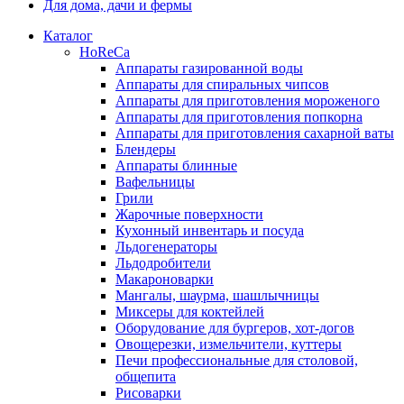
Для дома, дачи и фермы
Каталог
HoReCa
Аппараты газированной воды
Аппараты для спиральных чипсов
Аппараты для приготовления мороженого
Аппараты для приготовления попкорна
Аппараты для приготовления сахарной ваты
Блендеры
Аппараты блинные
Вафельницы
Грили
Жарочные поверхности
Кухонный инвентарь и посуда
Льдогенераторы
Льдодробители
Макароноварки
Мангалы, шаурма, шашлычницы
Миксеры для коктейлей
Оборудование для бургеров, хот-догов
Овощерезки, измельчители, куттеры
Печи профессиональные для столовой,
общепита
Рисоварки