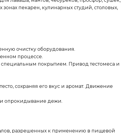
для лаваша, мантов, чебуреков, просфор, сушек,
зонах пекарен, кулинарных студий, столовых,
менную очистку оборудования.
енном процессе.
со специальным покрытием. Привод тестомеса и
сто, сохраняя его вкус и аромат. Движение
 и опрокидывание дежи.
иалов, разрешенных к применению в пищевой