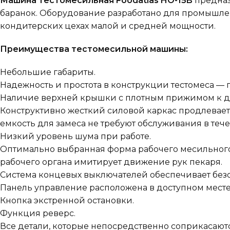
Машина тестомесильная Foodatlas HO-15B
предназн
баранок. Оборудование разработано для промышлен
кондитерских цехах малой и средней мощности.
Преимущества тестомесильной машины:
Небольшие габариты.
Надежность и простота в конструкции тестомеса —
Наличие верхней крышки с плотным прижимом к де
Конструктивно жесткий силовой каркас продлевает 
емкость для замеса не требуют обслуживания в тече
Низкий уровень шума при работе.
Оптимально выбранная форма рабочего месильного о
рабочего органа имитирует движение рук пекаря.
Система концевых выключателей обеспечивает без
Панель управление расположена в доступном месте
Кнопка экстренной остановки.
Функция реверс.
Все детали, которые непосредственно соприкасаю