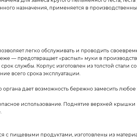
ачена для замеса крутого пельменного теста, теста 
ного назначения, применяется в производственных 
 позволяет легко обслуживать и проводить своевре
же — предотвращает «распыл» муки в производств
срок службы. Корпус изготовлен из толстой стали 
ние всего срока эксплуатации.
ргана дает возможность бережно замесить любое те
опасное использование. Поднятие верхней крышки
.
тся с пищевыми продуктами, изготовлены из матер