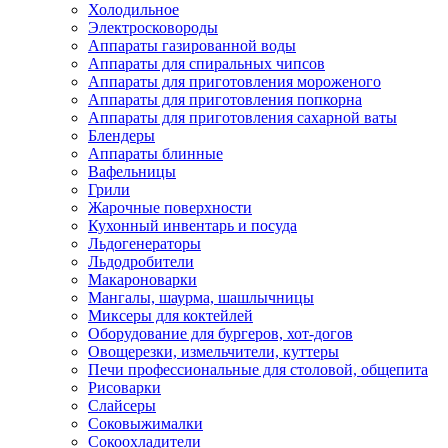
Холодильное
Электросковороды
Аппараты газированной воды
Аппараты для спиральных чипсов
Аппараты для приготовления мороженого
Аппараты для приготовления попкорна
Аппараты для приготовления сахарной ваты
Блендеры
Аппараты блинные
Вафельницы
Грили
Жарочные поверхности
Кухонный инвентарь и посуда
Льдогенераторы
Льдодробители
Макароноварки
Мангалы, шаурма, шашлычницы
Миксеры для коктейлей
Оборудование для бургеров, хот-догов
Овощерезки, измельчители, куттеры
Печи профессиональные для столовой, общепита
Рисоварки
Слайсеры
Соковыжималки
Сокоохладители