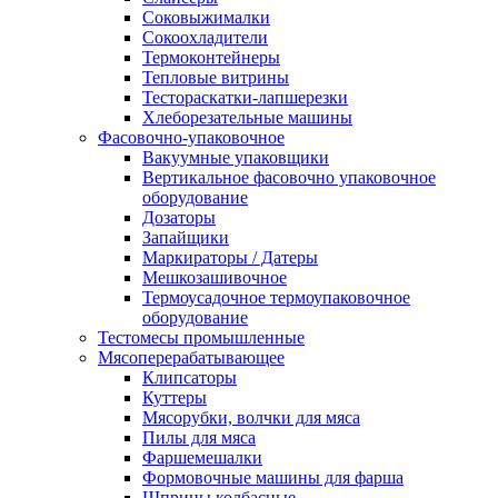
Соковыжималки
Сокоохладители
Термоконтейнеры
Тепловые витрины
Тестораскатки-лапшерезки
Хлеборезательные машины
Фасовочно-упаковочное
Вакуумные упаковщики
Вертикальное фасовочно упаковочное
оборудование
Дозаторы
Запайщики
Маркираторы / Датеры
Мешкозашивочное
Термоусадочное термоупаковочное
оборудование
Тестомесы промышленные
Мясоперерабатывающее
Клипсаторы
Куттеры
Мясорубки, волчки для мяса
Пилы для мяса
Фаршемешалки
Формовочные машины для фарша
Шприцы колбасные