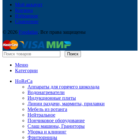
Мой аккаунт
Корзина
Избранное
Сравнение
© 2026
Foodatlas
. Все права защищены
Поиск
Меню
Категории
HoReCa
Аппараты для горячего шоколада
Водонагреватели
Индукционные плиты
Линии раздачи, мармиты, прилавки
Мебель из ротанга
Нейтральное
Пончиковое оборудование
Слаш машины, Граниторы
Уборка и клининг
Фритюрницы