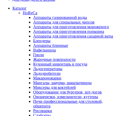
Каталог
HoReCa
Аппараты газированной воды
Аппараты для спиральных чипсов
Аппараты для приготовления мороженого
Аппараты для приготовления попкорна
Аппараты для приготовления сахарной ваты
Блендеры
Аппараты блинные
Вафельницы
Грили
Жарочные поверхности
Кухонный инвентарь и посуда
Льдогенераторы
Льдодробители
Макароноварки
Мангалы, шаурма, шашлычницы
Миксеры для коктейлей
Оборудование для бургеров, хот-догов
Овощерезки, измельчители, куттеры
Печи профессиональные для столовой,
общепита
Рисоварки
Слайсеры