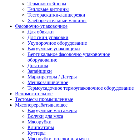
Термоконтейнеры
Тепловые витрины
Тестораскатки-лапшерезки
Хлеборезательные машины
Фасовочно-упаковочное
Для обвязки
Для скин упаковки
Укупорочное оборудование
Вакуумные упаковщики
Вертикальное фасовочно упаковочное
оборудование
Дозаторы
Запайщики
Маркираторы / Датеры
Мешкозашивочное
Термоусадочное термоупаковочное оборудование
Вспомогательное
Тестомесы промышленные
Мясоперерабатывающее
Вакуумные массажеры
Волчки для мяса
Мясорубки
Клипсаторы
Куттеры
Мясорубки, волчки для мяса