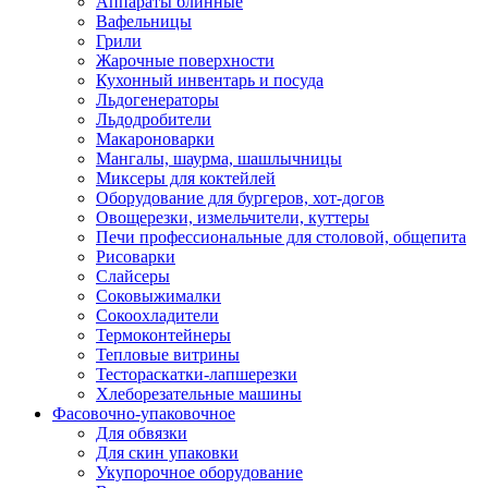
Аппараты блинные
Вафельницы
Грили
Жарочные поверхности
Кухонный инвентарь и посуда
Льдогенераторы
Льдодробители
Макароноварки
Мангалы, шаурма, шашлычницы
Миксеры для коктейлей
Оборудование для бургеров, хот-догов
Овощерезки, измельчители, куттеры
Печи профессиональные для столовой, общепита
Рисоварки
Слайсеры
Соковыжималки
Сокоохладители
Термоконтейнеры
Тепловые витрины
Тестораскатки-лапшерезки
Хлеборезательные машины
Фасовочно-упаковочное
Для обвязки
Для скин упаковки
Укупорочное оборудование