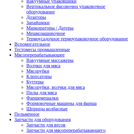
Вакуумные упаковщики
Вертикальное фасовочно упаковочное
оборудование
Дозаторы
Запайщики
Маркираторы / Датеры
Мешкозашивочное
Термоусадочное термоупаковочное оборудование
Вспомогательное
Тестомесы промышленные
Мясоперерабатывающее
Вакуумные массажеры
Волчки для мяса
Мясорубки
Клипсаторы
Куттеры
Мясорубки, волчки для мяса
Пилы для мяса
Фаршемешалки
Формовочные машины для фарша
Шприцы колбасные
Пельменное
Запчасти для оборудования
Запчасти для весов
Запчасти для мясоперерабатывающего