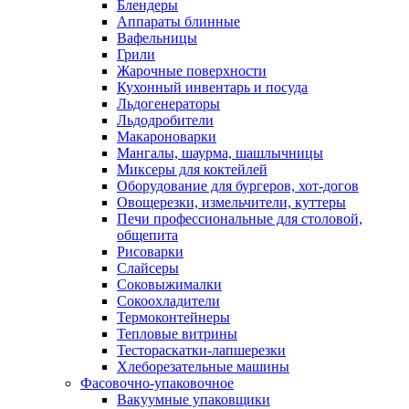
Блендеры
Аппараты блинные
Вафельницы
Грили
Жарочные поверхности
Кухонный инвентарь и посуда
Льдогенераторы
Льдодробители
Макароноварки
Мангалы, шаурма, шашлычницы
Миксеры для коктейлей
Оборудование для бургеров, хот-догов
Овощерезки, измельчители, куттеры
Печи профессиональные для столовой,
общепита
Рисоварки
Слайсеры
Соковыжималки
Сокоохладители
Термоконтейнеры
Тепловые витрины
Тестораскатки-лапшерезки
Хлеборезательные машины
Фасовочно-упаковочное
Вакуумные упаковщики