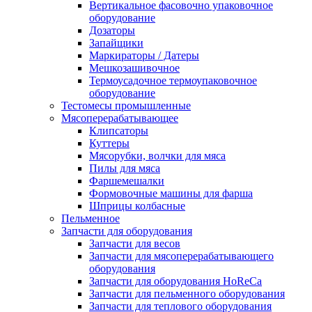
Вертикальное фасовочно упаковочное
оборудование
Дозаторы
Запайщики
Маркираторы / Датеры
Мешкозашивочное
Термоусадочное термоупаковочное
оборудование
Тестомесы промышленные
Мясоперерабатывающее
Клипсаторы
Куттеры
Мясорубки, волчки для мяса
Пилы для мяса
Фаршемешалки
Формовочные машины для фарша
Шприцы колбасные
Пельменное
Запчасти для оборудования
Запчасти для весов
Запчасти для мясоперерабатывающего
оборудования
Запчасти для оборудования HoReCa
Запчасти для пельменного оборудования
Запчасти для теплового оборудования