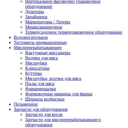
Вертикальное фасовочно упаковочное
оборудование
Дозаторы
Запайщики
Маркираторы / Датеры
Мешкозашивочное
Термоусадочное термоупаковочное оборудование
Вспомогательное
Тестомесы промышленные
Мясоперерабатывающее
Вакуумные массажеры
Волчки для мяса
Мясорубки
Клипсаторы
Куттеры
Мясорубки, волчки для мяса
Пилы для мяса
Фаршемешалки
Формовочные машины для фарша
Шприцы колбасные
Пельменное
Запчасти для оборудования
Запчасти для весов
Запчасти для мясоперерабатывающего
оборудования