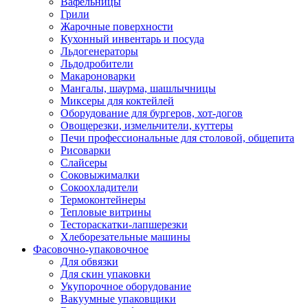
Вафельницы
Грили
Жарочные поверхности
Кухонный инвентарь и посуда
Льдогенераторы
Льдодробители
Макароноварки
Мангалы, шаурма, шашлычницы
Миксеры для коктейлей
Оборудование для бургеров, хот-догов
Овощерезки, измельчители, куттеры
Печи профессиональные для столовой, общепита
Рисоварки
Слайсеры
Соковыжималки
Сокоохладители
Термоконтейнеры
Тепловые витрины
Тестораскатки-лапшерезки
Хлеборезательные машины
Фасовочно-упаковочное
Для обвязки
Для скин упаковки
Укупорочное оборудование
Вакуумные упаковщики