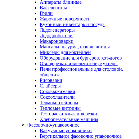
Аппараты блинные
Вафельницы
Грили
Жарочные поверхности
Кухонный инвентарь и посуда
Льдогенераторы
Льдодробители
Макароноварки
Мангалы, шаурма, шашлычницы
Миксеры для коктейлей
Оборудование для бургеров, хот-догов
Овощерезки, измельчители, куттеры
Печи профессиональные для столовой,
общепита
Рисоварки
Слайсеры
Соковыжималки
Сокоохладители
Термоконтейнеры
Тепловые витрины
Тестораскатки-лапшерезки
Хлеборезательные машины
Фасовочно-упаковочное
Вакуумные упаковщики
Вертикальное фасовочно упаковочное