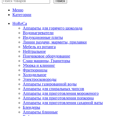
Поиск
Меню
Категории
HoReCa
Аппараты для горячего шоколада
Водонагреватели
Индукционные плиты
Линии раздачи, мармиты, прилавки
Мебель из ротанга
Нейтральное
Пончиковое оборудование
Слаш машины, Граниторы
Уборка и клининг
Фритюрницы
Холодильное
Электросковороды
Аппараты газированной воды
Аппараты для спиральных чипсов
Аппараты для приготовления мороженого
Аппараты для приготовления попкорна
Аппараты для приготовления сахарной ваты
Блендеры
Аппараты блинные