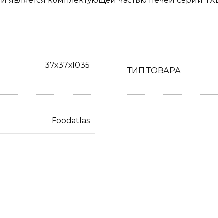
ой является комплектующей частью печей серии
YX
37х37х1035
ТИП ТОВАРА
Foodatlas