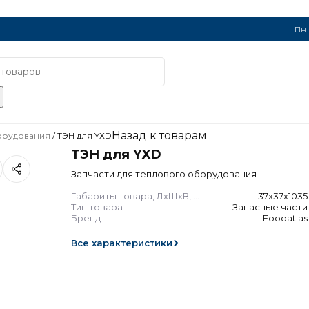
Пн 
Назад к товарам
борудования
/
ТЭН для YXD
ТЭН для YXD
Запчасти для теплового оборудования
Габариты товара, ДхШхВ, мм
37х37х1035
Тип товара
Запасные части
Бренд
Foodatlas
Все характеристики