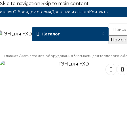
Skip to navigation
Skip to main content
аталог
О бренде
История
Доставка и оплата
Контакты
Каталог
Поиск
Главная
/
Запчасти для оборудования
/
Запчасти для теплового о