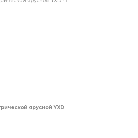
трической ярусной YXD