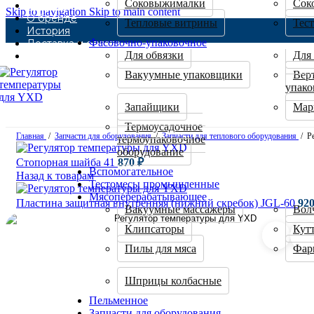
Соковыжималки
Сок
Каталог
Skip to navigation
Skip to main content
О бренде
Тепловые витрины
Тес
История
Фасовочно-упаковочное
Доставка и оплата
Для обвязки
Для
Контакты
Вакуумные упаковщики
Вер
упако
Запайщики
Мар
Термоусадочное
Главная
/
Запчасти для оборудования
/
Запчасти для теплового оборудования
/
Р
термоупаковочное
оборудование
Стопорная шайба 41
870
₽
Вспомогательное
Назад к товарам
Тестомесы промышленные
Мясоперерабатывающее
Пластина защитная внутренняя (нижний скребок) JGL-60
92
Вакуумные массажеры
Вол
Клипсаторы
Кут
Пилы для мяса
Фар
Шприцы колбасные
Пельменное
Запчасти для оборудования