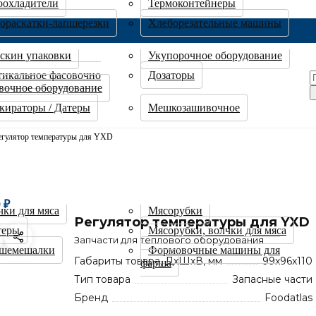
оохладители
Термоконтейнеры
тораскатки-лапшерезки
Хлеборезательные машины
 скин упаковки
Укупорочное оборудование
тикальное фасовочно
Дозаторы
вочное оборудование
кираторы / Датеры
Мешкозашивочное
егулятор температуры для YXD
0
₽
чки для мяса
Мясорубки
Регулятор температуры для YXD
теры
Мясорубки, волчки для мяса
Запчасти для теплового оборудования
шемешалки
Формовочные машины для
Габариты товара, ДхШхВ, мм
99x96x110
фарша
Тип товара
Запасные части
Бренд
Foodatlas