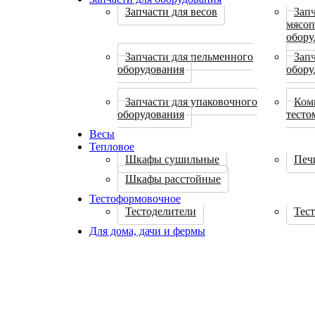
Запчасти для весов
Запч
мясоп
обору
Запчасти для пельменного
Запч
оборудования
обору
Запчасти для упаковочного
Ком
оборудования
тест
Весы
Тепловое
Шкафы сушильные
Печ
Шкафы расстойные
Тестоформовочное
Тестоделители
Тес
Для дома, дачи и фермы