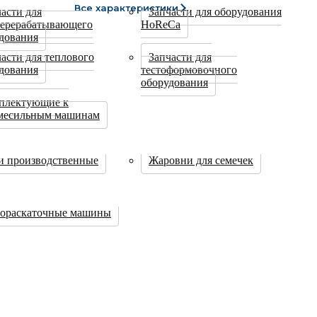
Все характеристики
асти для
Запчасти для оборудования
ерерабатывающего
HoReCa
дования
асти для теплового
Запчасти для
дования
тестоформовочного
оборудования
плектующие к
омесильным машинам
и производственные
Жаровни для семечек
тораскаточные машины