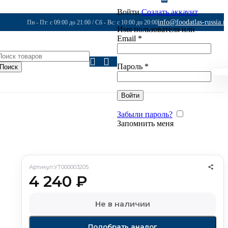
Войти
Создать аккаунт
info@foodatlas-russia.r
Пн - Пт: с 09:00 до 21:00 / Сб - Вс: с 10:00 до 20:00
Имя пользователя или
Email
*
Пароль
*
Поиск
Войти
Забыли пароль?
Запомнить меня
Артикул:
УТ000003205
4 240
₽
Не в наличии
Подобрать аналог