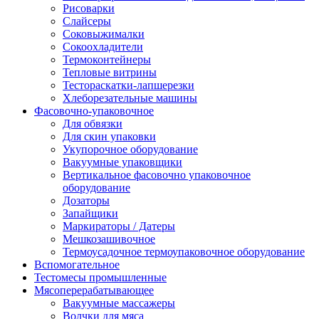
Рисоварки
Слайсеры
Соковыжималки
Сокоохладители
Термоконтейнеры
Тепловые витрины
Тестораскатки-лапшерезки
Хлеборезательные машины
Фасовочно-упаковочное
Для обвязки
Для скин упаковки
Укупорочное оборудование
Вакуумные упаковщики
Вертикальное фасовочно упаковочное
оборудование
Дозаторы
Запайщики
Маркираторы / Датеры
Мешкозашивочное
Термоусадочное термоупаковочное оборудование
Вспомогательное
Тестомесы промышленные
Мясоперерабатывающее
Вакуумные массажеры
Волчки для мяса