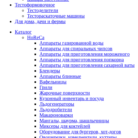
Тестоформовочное
Тестоделители
Тестораскаточные машины
Для дома, дачи и фермы
Каталог
HoReCa
Аппараты газированной воды
Аппараты для спиральных чипсов
Аппараты для приготовления мороженого
Аппараты для приготовления попкорна
Аппараты для приготовления сахарной ваты
Блендеры
Аппараты блинные
Вафельницы
Грили
Жарочные поверхности
Кухонный инвентарь и посуда
Льдогенераторы
Льдодробители
Макароноварки
Мангалы, шаурма, шашлычницы
Миксеры для коктейлей
Оборудование для бургеров, хот-догов
Овощерезки, измельчители, куттеры