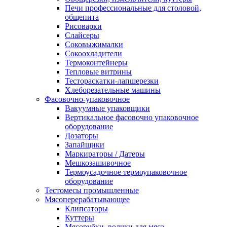
Печи профессиональные для столовой,
общепита
Рисоварки
Слайсеры
Соковыжималки
Сокоохладители
Термоконтейнеры
Тепловые витрины
Тестораскатки-лапшерезки
Хлеборезательные машины
Фасовочно-упаковочное
Вакуумные упаковщики
Вертикальное фасовочно упаковочное
оборудование
Дозаторы
Запайщики
Маркираторы / Датеры
Мешкозашивочное
Термоусадочное термоупаковочное
оборудование
Тестомесы промышленные
Мясоперерабатывающее
Клипсаторы
Куттеры
Мясорубки, волчки для мяса