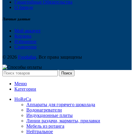
Гарантийные Обязательства
О бренде
Личные данные
Мой аккаунт
Корзина
Избранное
Сравнение
© 2026
Foodatlas
. Все права защищены
Поиск
Меню
Категории
HoReCa
Аппараты для горячего шоколада
Водонагреватели
Индукционные плиты
Линии раздачи, мармиты, прилавки
Мебель из ротанга
Нейтральное