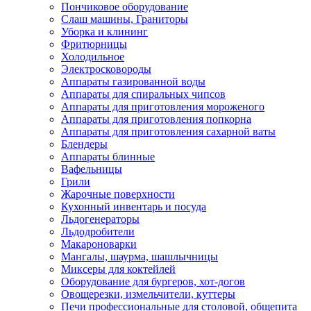
Пончиковое оборудование
Слаш машины, Граниторы
Уборка и клининг
Фритюрницы
Холодильное
Электросковороды
Аппараты газированной воды
Аппараты для спиральных чипсов
Аппараты для приготовления мороженого
Аппараты для приготовления попкорна
Аппараты для приготовления сахарной ваты
Блендеры
Аппараты блинные
Вафельницы
Грили
Жарочные поверхности
Кухонный инвентарь и посуда
Льдогенераторы
Льдодробители
Макароноварки
Мангалы, шаурма, шашлычницы
Миксеры для коктейлей
Оборудование для бургеров, хот-догов
Овощерезки, измельчители, куттеры
Печи профессиональные для столовой, общепита