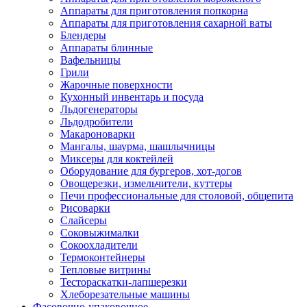
Аппараты для приготовления попкорна
Аппараты для приготовления сахарной ваты
Блендеры
Аппараты блинные
Вафельницы
Грили
Жарочные поверхности
Кухонный инвентарь и посуда
Льдогенераторы
Льдодробители
Макароноварки
Мангалы, шаурма, шашлычницы
Миксеры для коктейлей
Оборудование для бургеров, хот-догов
Овощерезки, измельчители, куттеры
Печи профессиональные для столовой, общепита
Рисоварки
Слайсеры
Соковыжималки
Сокоохладители
Термоконтейнеры
Тепловые витрины
Тестораскатки-лапшерезки
Хлеборезательные машины
Фасовочно-упаковочное