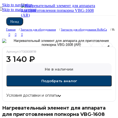
Skip to navigation
Skip to main content
Назад
Главная
/
Запчасти для оборудования
/
Запчасти для оборудования HoReCa
/
Нагр
Артикул:
УТ000008118
3 140
₽
Не в наличии
Подобрать аналог
Условия доставки и оплаты
Нагревательный элемент для аппарата
для приготовления попкорна VBG-1608