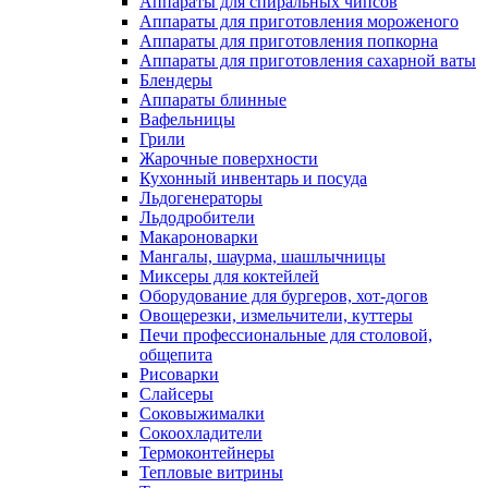
Аппараты для спиральных чипсов
Аппараты для приготовления мороженого
Аппараты для приготовления попкорна
Аппараты для приготовления сахарной ваты
Блендеры
Аппараты блинные
Вафельницы
Грили
Жарочные поверхности
Кухонный инвентарь и посуда
Льдогенераторы
Льдодробители
Макароноварки
Мангалы, шаурма, шашлычницы
Миксеры для коктейлей
Оборудование для бургеров, хот-догов
Овощерезки, измельчители, куттеры
Печи профессиональные для столовой,
общепита
Рисоварки
Слайсеры
Соковыжималки
Сокоохладители
Термоконтейнеры
Тепловые витрины