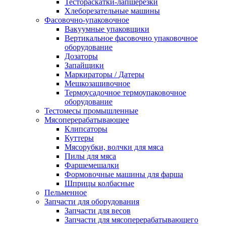
Тестораскатки-лапшерезки
Хлеборезательные машины
Фасовочно-упаковочное
Вакуумные упаковщики
Вертикальное фасовочно упаковочное
оборудование
Дозаторы
Запайщики
Маркираторы / Датеры
Мешкозашивочное
Термоусадочное термоупаковочное
оборудование
Тестомесы промышленные
Мясоперерабатывающее
Клипсаторы
Куттеры
Мясорубки, волчки для мяса
Пилы для мяса
Фаршемешалки
Формовочные машины для фарша
Шприцы колбасные
Пельменное
Запчасти для оборудования
Запчасти для весов
Запчасти для мясоперерабатывающего