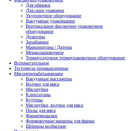
Для обвязки
Для скин упаковки
Укупорочное оборудование
Вакуумные упаковщики
Вертикальное фасовочно упаковочное
оборудование
Дозаторы
Запайщики
Маркираторы / Датеры
Мешкозашивочное
Термоусадочное термоупаковочное оборудование
Вспомогательное
Тестомесы промышленные
Мясоперерабатывающее
Вакуумные массажеры
Волчки для мяса
Мясорубки
Клипсаторы
Куттеры
Мясорубки, волчки для мяса
Пилы для мяса
Фаршемешалки
Формовочные машины для фарша
Шприцы колбасные