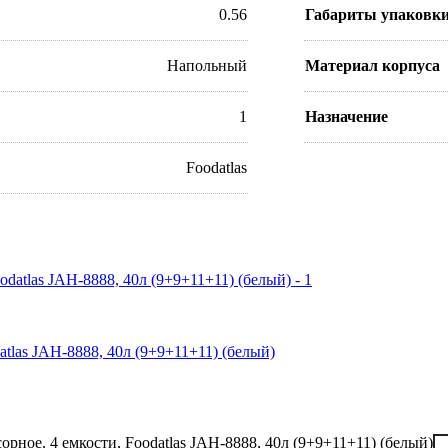
0.56
Габариты упаковк
Напольный
Материал корпуса
1
Назначение
Foodatlas
atlas JAH-8888, 40л (9+9+11+11) (белый)
орное, 4 емкости, Foodatlas JAH-8888, 40л (9+9+11+11) (белый)