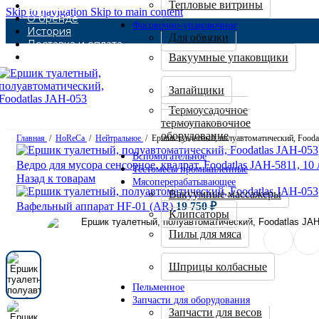
Тепловые витрины
Каталог
Skip to navigation
Skip to main content
О бренде
Фасовочно-упаковочное
История
Для обвязки
Доставка и оплата
Контакты
Вакуумные упаковщики
Запайщики
Термоусадочное
термоупаковочное
оборудование
Главная
/
HoReCa
/
Нейтральное
/
Ершик туалетный, полуавтоматический, Fooda
Вспомогательное
Ведро для мусора сенсорное, квадрат, Foodatlas JAH-5811, 10
Тестомесы промышленные
Назад к товарам
Мясоперерабатывающее
Вакуумные массажеры
Вафельный аппарат HF-01 (AR)
19 750
₽
Клипсаторы
Пилы для мяса
Шприцы колбасные
Пельменное
Запчасти для оборудования
Запчасти для весов