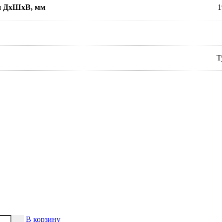
и ДхШхВ, мм
1
Т
В корзину