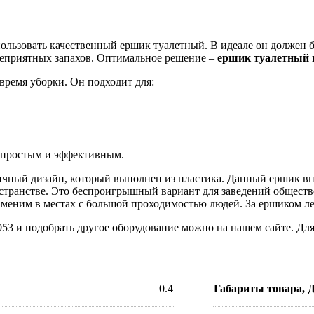
ользовать качественный ершик туалетный. В идеале он должен б
неприятных запахов. Оптимальное решение –
ершик туалетный п
ремя уборки. Он подходит для:
т простым и эффективным.
чный дизайн, который выполнен из пластика. Данный ершик вп
странстве. Это беспроигрышный вариант для заведений обществе
аменим в местах с большой проходимостью людей. За ершиком ле
053 и подобрать другое оборудование можно на нашем сайте. Для
.
0.4
Габариты товара,