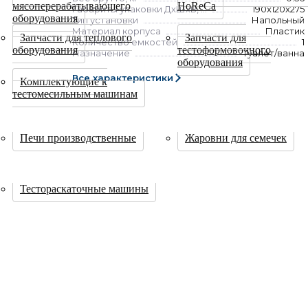
мясоперерабатывающего
HoReCa
Габариты упаковки ДхШхВ, мм
190x120x275
оборудования
Тип установки
Напольный
Материал корпуса
Пластик
Запчасти для теплового
Запчасти для
Количество емкостей
1
оборудования
тестоформовочного
Назначение
Туалет/ванна
оборудования
Все характеристики
Комплектующие к
тестомесильным машинам
Печи производственные
Жаровни для семечек
Тестораскаточные машины