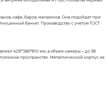
 витрина холодильная RT-58L Foodatlas черный.
нов, кафе, баров, магазинов. Она подойдет при
лноценный банкет. Производство с учетом ГОСТ
.
вляют 428*386*810 мм, а объем камеры – до 58
 полезное пространство. Металлический корпус не