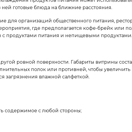
хлаждения продуктов питания может использоваться
 ней готовые блюда на ближние расстояния.
е для организаций общественного питания, рестора
ероприятия, где предполагается кофе-брейк или по
оты с продуктами питания и непищевыми продуктами
другой ровной поверхности. Габариты витрины соста
олнительных полок или противней, чтобы увеличить
тся загрязнения влажной салфеткой.
ть содержимое с любой стороны;