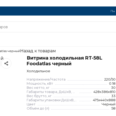
Пн 
Назад к товарам
atlas черный
Витрина холодильная RT-58L
Foodatlas черный
Холодильное
Напряжение/Частота
220/50
Мощность, кВт
0.18
Вес нетто, кг
30
Габариты товара, ДхШхВ, мм
428x386x810
Вес брутто, кг
33
Габариты упаковки ДхШхВ, мм
475x440x888
Цвет
Черный
Объём до (л)
58