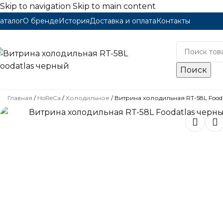
Skip to navigation
Skip to main content
аталог
О бренде
История
Доставка и оплата
Контакты
Каталог
Поиск
Главная
/
HoReCa
/
Холодильное
/
Витрина холодильная RT-58L Food