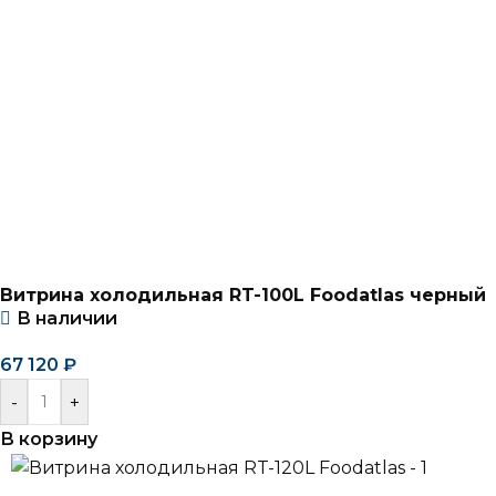
Витрина холодильная RT-100L Foodatlas черный
В наличии
67 120
₽
-
+
В корзину