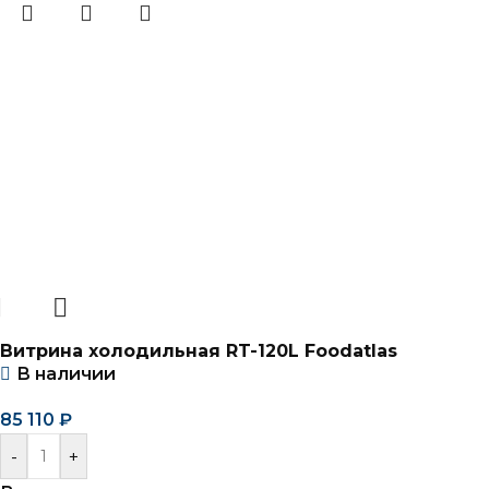
Витрина холодильная RT-120L Foodatlas
В наличии
85 110
₽
-
+