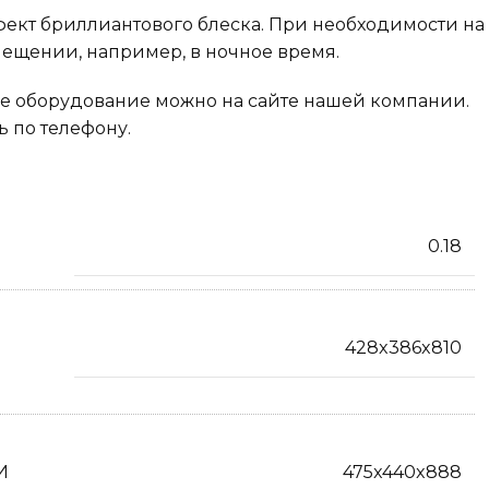
ект бриллиантового блеска. При необходимости на
омещении, например, в ночное время.
ое оборудование можно на сайте нашей компании.
 по телефону.
0.18
428x386x810
И
475x440x888