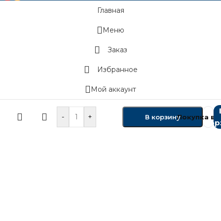
Главная
Меню
Заказ
Избранное
Мой аккаунт
-
+
В корзину
Покупка в 1
кор