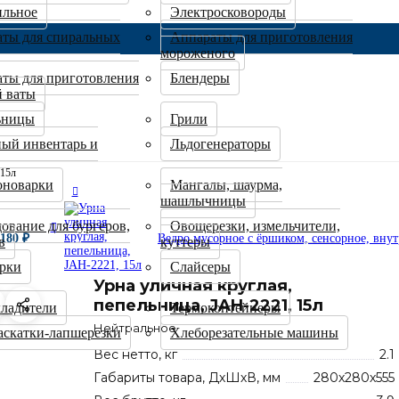
ильное
Электросковороды
ты для спиральных
Аппараты для приготовления
мороженого
ты для приготовления
Блендеры
й ваты
ьницы
Грили
ый инвентарь и
Льдогенераторы
 15л
оноварки
Мангалы, шаурма,
шашлычницы
ование для бургеров,
Овощерезки, измельчители,
 180
₽
Ведро мусорное с ёршиком, сенсорное, внут
в
куттеры
рки
Слайсеры
Урна уличная круглая,
пепельница, JAH-2221, 15л
ладители
Термоконтейнеры
Нейтральное
аскатки-лапшерезки
Хлеборезательные машины
Вес нетто, кг
2.1
Габариты товара, ДхШхВ, мм
280х280х555