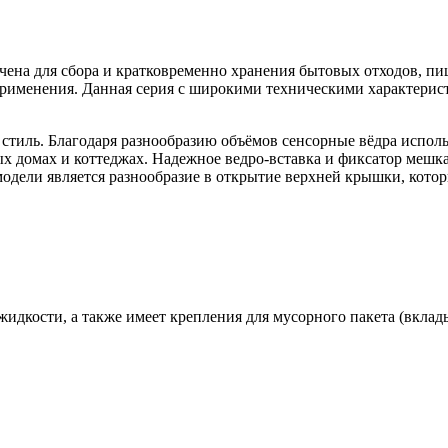
чена для сбора и кратковременно хранения бытовых отходов, пищ
рименения. Данная серия с широкими техническими характерист
стиль. Благодаря разнообразию объёмов сенсорные вёдра использу
ых домах и коттеджах. Надежное ведро-вставка и фиксатор мешк
одели является разнообразие в открытие верхней крышки, котор
жидкости, а также имеет крепления для мусорного пакета (вклад