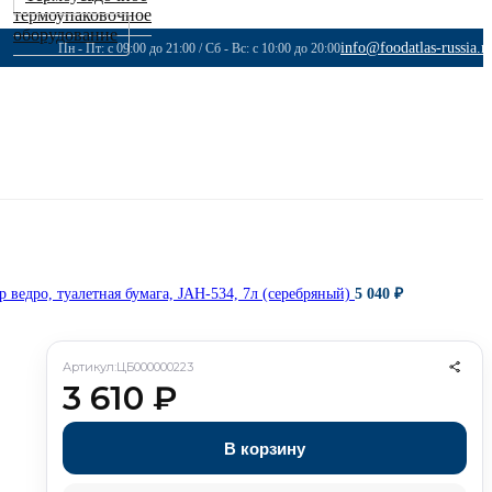
термоупаковочное
оборудование
info@foodatlas-russia.r
Пн - Пт: с 09:00 до 21:00 / Сб - Вс: с 10:00 до 20:00
р ведро, туалетная бумага, JAH-534, 7л (серебряный)
5 040
₽
Артикул:
ЦБ000000223
3 610
₽
В корзину