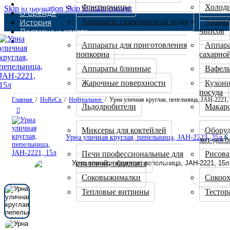
Каталог
Фритюрницы
Холод
Skip to navigation
Skip to main content
О бренде
Аппараты газированной воды
Аппара
История
чипсов
Доставка и оплата
Контакты
Аппараты для приготовления
Аппара
попкорна
сахарно
Аппараты блинные
Вафел
Жарочные поверхности
Кухонн
посуда
Главная
/
HoReCa
/
Нейтральное
/
Урна уличная круглая, пепельница, JAH-2221,
Льдодробители
Макар
Миксеры для коктейлей
Оборуд
Урна уличная круглая, пепельница, JAH-2223, 25л
6
хот-дого
Печи профессиональные для
Рисова
столовой, общепита
Соковыжималки
Сокоох
Тепловые витрины
Тестор