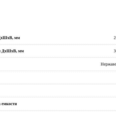
 ДхШхВ, мм
2
и ДхШхВ, мм
3
Нержаве
 емкости