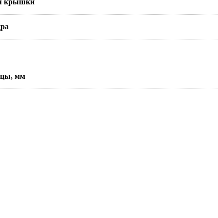
я крышки
дра
ицы, мм