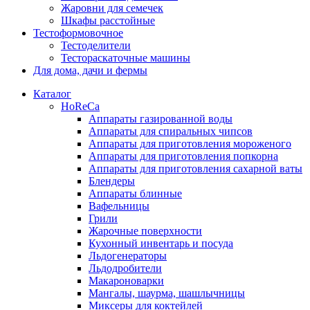
Жаровни для семечек
Шкафы расстойные
Тестоформовочное
Тестоделители
Тестораскаточные машины
Для дома, дачи и фермы
Каталог
HoReCa
Аппараты газированной воды
Аппараты для спиральных чипсов
Аппараты для приготовления мороженого
Аппараты для приготовления попкорна
Аппараты для приготовления сахарной ваты
Блендеры
Аппараты блинные
Вафельницы
Грили
Жарочные поверхности
Кухонный инвентарь и посуда
Льдогенераторы
Льдодробители
Макароноварки
Мангалы, шаурма, шашлычницы
Миксеры для коктейлей