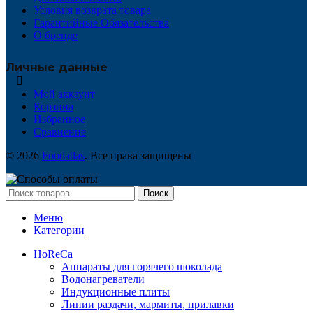
Условия возврата товара
Гарантийные Обязательства
О бренде
Личные данные
Мой аккаунт
Корзина
Избранное
Сравнение
© 2026
Foodatlas
. Все права защищены
Поиск
Меню
Категории
HoReCa
Аппараты для горячего шоколада
Водонагреватели
Индукционные плиты
Линии раздачи, мармиты, прилавки