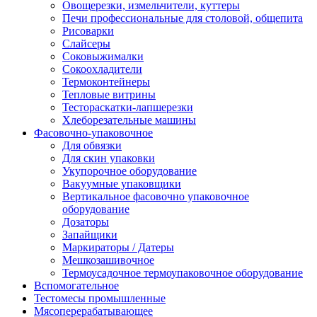
Овощерезки, измельчители, куттеры
Печи профессиональные для столовой, общепита
Рисоварки
Слайсеры
Соковыжималки
Сокоохладители
Термоконтейнеры
Тепловые витрины
Тестораскатки-лапшерезки
Хлеборезательные машины
Фасовочно-упаковочное
Для обвязки
Для скин упаковки
Укупорочное оборудование
Вакуумные упаковщики
Вертикальное фасовочно упаковочное
оборудование
Дозаторы
Запайщики
Маркираторы / Датеры
Мешкозашивочное
Термоусадочное термоупаковочное оборудование
Вспомогательное
Тестомесы промышленные
Мясоперерабатывающее