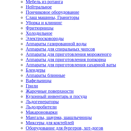
Мебель из ротанга
Нейтральное
Пончиковое оборудование
Слаш машины, Граниторы
Уборка и клининг
Фритюрницы
Холодильное
Электросковороды
Аппараты газированной воды
Аппараты для спиральных чипсов
Аппараты для приготовления мороженого
Аппараты для приготовления попкорна
Аппараты для приготовления сахарной ваты
Блендеры
Аппараты блинные
Вафельницы
Грили
Жарочные поверхности
Кухонный инвентарь и посуда
Льдогенераторы
Льдодробители
Макароноварки
Мангалы, шаурма, шашлычницы
Миксеры для коктейлей
Оборудование для бургеров, хот-догов