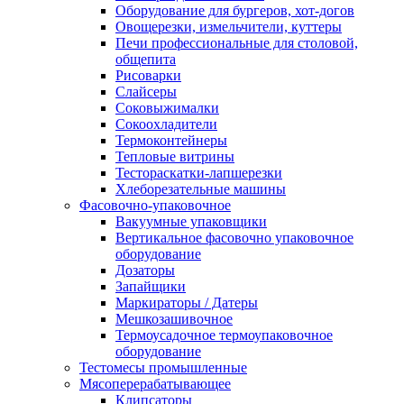
Оборудование для бургеров, хот-догов
Овощерезки, измельчители, куттеры
Печи профессиональные для столовой,
общепита
Рисоварки
Слайсеры
Соковыжималки
Сокоохладители
Термоконтейнеры
Тепловые витрины
Тестораскатки-лапшерезки
Хлеборезательные машины
Фасовочно-упаковочное
Вакуумные упаковщики
Вертикальное фасовочно упаковочное
оборудование
Дозаторы
Запайщики
Маркираторы / Датеры
Мешкозашивочное
Термоусадочное термоупаковочное
оборудование
Тестомесы промышленные
Мясоперерабатывающее
Клипсаторы