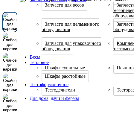
Запчасти для весов
Запчаст
мясопере
оборудов
Запчасти для пельменного
Запчаст
оборудования
оборудов
Запчасти для упаковочного
Компле
оборудования
тестомес
Весы
Тепловое
Шкафы сушильные
Печи пр
Шкафы расстойные
Тестоформовочное
Тестоделители
Тестора
Для дома, дачи и фермы