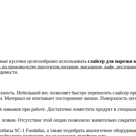
тные кусочки целесообразно использовать
слайсер для нарезки 
 по производству продуктов питания, магазинов, кафе, ресторан
одимости.
хность. Небольшой вес позволяет быстро переносить слайсер пр
 Материал не впитывает посторонние запахи. Поверхность легко
х навыков при работе. Достаточно поместить продукт в специал
 лезвия. Отсутствие этой опции позволило значительно сократит
лбасы SC-1 Foodatlas, а также подобрать аналогичное оборудов
еобходимо позвонить по указанному телефону или .