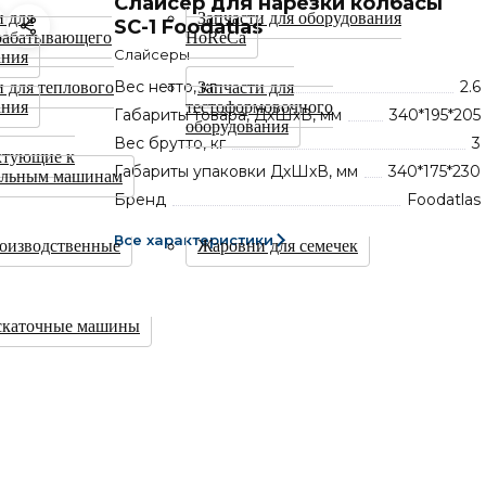
Слайсер для нарезки колбасы
и для
Запчасти для оборудования
SC-1 Foodatlas
рабатывающего
HoReCa
Слайсеры
ания
Вес нетто, кг
2.6
и для теплового
Запчасти для
ания
тестоформовочного
Габариты товара, ДхШхВ, мм
340*195*205
оборудования
Вес брутто, кг
3
ктующие к
Габариты упаковки ДхШхВ, мм
340*175*230
ильным машинам
Бренд
Foodatlas
Все характеристики
оизводственные
Жаровни для семечек
скаточные машины