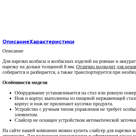
Описание
Характеристики
Описание
Для нарезки колбасы и колбасных изделий на ровные и аккура
нарезку на дольки толщиной 8 мм.
Отлично подходит для цехов
собирается и разбирается, а также транспортируется при необх
Особенности модели
Оборудование устанавливается на стол или ровную повер
Нож и корпус выполнены из пищевой нержавеющей стали.
корпус и нож не прилипают кусочки продукта.
Устройство с ручным типом управления не требует особы
элементом.
Слайсер не оснащен устройством автоматической заточки
На сайте нашей компании можно купить слайсер для нарезки ко
стоимости. Для получения консультации и оформления заказа н