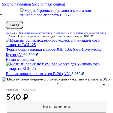
Skip to navigation
Skip to main content
Назад
Главная
/
Запчасти для оборудования
/
Запчасти для пельменного оборудования
/
Медный ролик подъемного колеса для хинкального аппарата BGL-25
Формующая головка в сборе JGL-135, 6 яч, Полумесяц
Бугор (А)
69 500
₽
Назад к товарам
Венчик лопатка на миксер B-20 (AR)
3 860
₽
Артикул:
УТ000007620
540
₽
Не в наличии