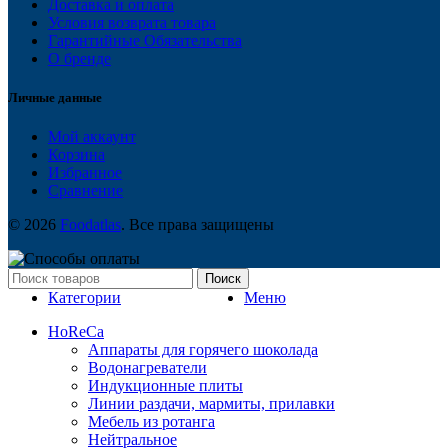
Доставка и оплата
Условия возврата товара
Гарантийные Обязательства
О бренде
Личные данные
Мой аккаунт
Корзина
Избранное
Сравнение
© 2026
Foodatlas
. Все права защищены
Поиск
Категории
Меню
HoReCa
Аппараты для горячего шоколада
Водонагреватели
Индукционные плиты
Линии раздачи, мармиты, прилавки
Мебель из ротанга
Нейтральное