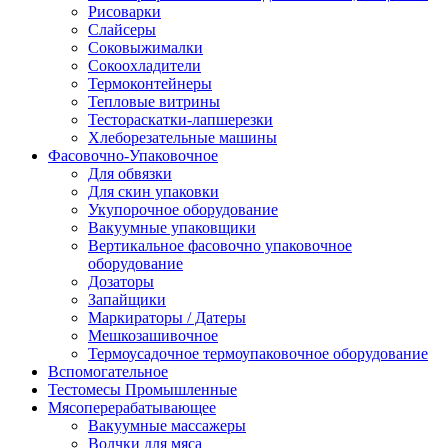
Рисоварки
Слайсеры
Соковыжималки
Сокоохладители
Термоконтейнеры
Тепловые витрины
Тестораскатки-лапшерезки
Хлеборезательные машины
Фасовочно-Упаковочное
Для обвязки
Для скин упаковки
Укупорочное оборудование
Вакуумные упаковщики
Вертикальное фасовочно упаковочное
оборудование
Дозаторы
Запайщики
Маркираторы / Датеры
Мешкозашивочное
Термоусадочное термоупаковочное оборудование
Вспомогательное
Тестомесы Промышленные
Мясоперерабатывающее
Вакуумные массажеры
Волчки для мяса