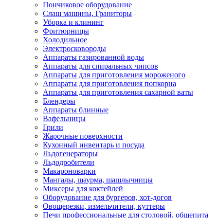
Пончиковое оборудование
Слаш машины, Граниторы
Уборка и клининг
Фритюрницы
Холодильное
Электросковороды
Аппараты газированной воды
Аппараты для спиральных чипсов
Аппараты для приготовления мороженого
Аппараты для приготовления попкорна
Аппараты для приготовления сахарной ваты
Блендеры
Аппараты блинные
Вафельницы
Грили
Жарочные поверхности
Кухонный инвентарь и посуда
Льдогенераторы
Льдодробители
Макароноварки
Мангалы, шаурма, шашлычницы
Миксеры для коктейлей
Оборудование для бургеров, хот-догов
Овощерезки, измельчители, куттеры
Печи профессиональные для столовой, общепита