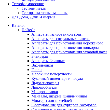
Тестоформовочное
Тестоделители
Тестораскаточные машины
Для Дома, Дачи И Фермы
Каталог
HoReCa
Аппараты газированной воды
Аппараты для спиральных чипсов
Аппараты для приготовления мороженого
Аппараты для приготовления попкорна
Аппараты для приготовления сахарной ваты
Блендеры
Аппараты блинные
Вафельницы
Грили
Жарочные поверхности
Кухонный инвентарь и посуда
Льдогенераторы
Льдодробители
Макароноварки
Мангалы, шаурма, шашлычницы
Миксеры для коктейлей
Оборудование для бургеров, хот-догов
Овощерезки, измельчители, куттеры