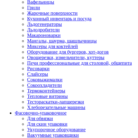
Вафельницы
Грили
Жарочные поверхности
Кухонный инвентарь и посуда
Льдогенераторы
Льдодробители
Макароноварки
Мангалы, шаурма, шашлычницы
Миксеры для коктейлей
Оборудование для бургеров, хот-догов
Овощерезки, измельчители, куттеры
Печи профессиональные для столовой, общепита
Рисоварки
Слайсеры
Соковыжималки
Сокоохладители
Термоконтейнеры
Тепловые витрины
Тестораскатки-лапшерезки
Хлеборезательные машины
Фасовочно-упаковочное
Для обвязки
Для скин упаковки
Укупорочное оборудование
Вакуумные упаковщики