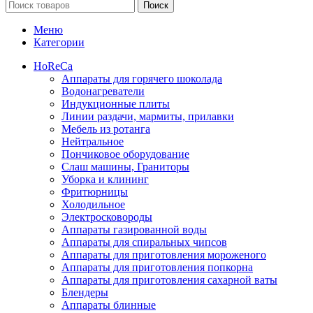
Поиск
Меню
Категории
HoReCa
Аппараты для горячего шоколада
Водонагреватели
Индукционные плиты
Линии раздачи, мармиты, прилавки
Мебель из ротанга
Нейтральное
Пончиковое оборудование
Слаш машины, Граниторы
Уборка и клининг
Фритюрницы
Холодильное
Электросковороды
Аппараты газированной воды
Аппараты для спиральных чипсов
Аппараты для приготовления мороженого
Аппараты для приготовления попкорна
Аппараты для приготовления сахарной ваты
Блендеры
Аппараты блинные