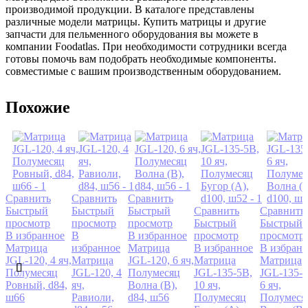
производимой продукции. В каталоге представлены
различные модели матрицы. Купить матрицы и другие
запчасти для пельменного оборудования вы можете в
компании Foodatlas. При необходимости сотрудники всегда
готовы помочь вам подобрать необходимые компоненты.
совместимые с вашим производственным оборудованием.
Похожие
Сравнить
Сравнить
Сравнить
Быстрый
Быстрый
Быстрый
Сравнить
Сравнить
просмотр
просмотр
просмотр
Быстрый
Быстрый
В избранное
В
В избранное
просмотр
просмотр
Матрица
избранное
Матрица
В избранное
В избран
JGL-120, 4 яч,
Матрица
JGL-120, 6 яч,
Матрица
Матрица
Полумесяц
JGL-120, 4
Полумесяц
JGL-135-5B,
JGL-135-5
Ровный, d84,
яч,
Волна (В),
10 яч,
6 яч,
ш66
Равиоли,
d84, ш56
Полумесяц
Полумеся