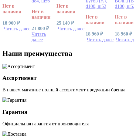
d84, ш56
Бугор (А),
Волна (В)
Нет в
Нет в
d100, ш52
d100, ш52
Нет в
наличии
наличии
Нет в
Нет в
наличии
наличии
наличии
18 960
₽
25 140
₽
21 800
₽
Читать далее
Читать далее
18 960
₽
18 960
₽
Читать
далее
Читать далее
Читать да
Наши преимущества
Ассортимент
В нашем магазине полный ассортимент продукции бренда
Гарантия
Официальная гарантия от производителя