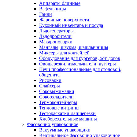
Аппараты блинные
Вафельницы
Грили
Жарочные поверхности
Кухонный инвентарь и посуда
Льдогенераторы
Льдодробители
Макароноварки
Мангалы, шаурма, шашлычницы
Миксеры для коктейлей
Оборудование для бургеров, хот-догов
Овощерезки, измельчители, куттеры
Печи профессиональные для столовой,
общепита
Рисоварки
Слайсеры
Соковыжималки
Сокоохладители
Термоконтейнеры
Тепловые витрины
Тестораскатки-лапшерезки
Хлеборезательные машины
Фасовочно-упаковочное
Вакуумные упаковщики
Вертикальное фасовочно упаковочное