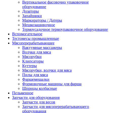
Вертикальное фасовочно упаковочное
оборудование
Дозаторы
Запайщики
Маркираторы / Датеры
Мешкозашивочное
Термоусадочное термоупаковочное оборудование
Вспомогательное
Тестомесы промышленные
Мясоперерабатывающее
Вакуумные массажеры
Волчки для мяса
Мясорубки
Клипсаторы
Куттеры
Мясорубки, волчки для мяса
Пилы для мяса
Фаршемешалки
Формовочные машины для фарша
Шприцы колбасные
Пельменное
Запчасти для оборудования
Запчасти для весов
Запчасти для мясоперерабатывающего
оборудования