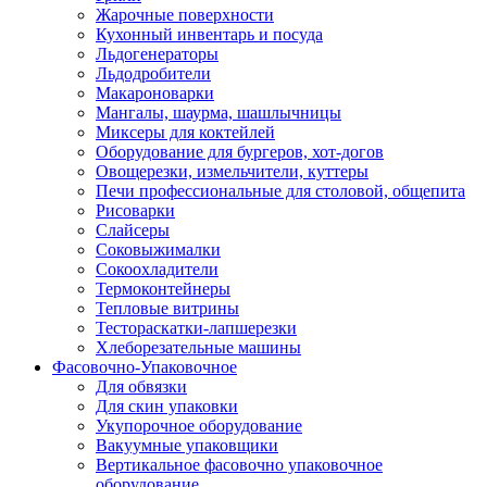
Жарочные поверхности
Кухонный инвентарь и посуда
Льдогенераторы
Льдодробители
Макароноварки
Мангалы, шаурма, шашлычницы
Миксеры для коктейлей
Оборудование для бургеров, хот-догов
Овощерезки, измельчители, куттеры
Печи профессиональные для столовой, общепита
Рисоварки
Слайсеры
Соковыжималки
Сокоохладители
Термоконтейнеры
Тепловые витрины
Тестораскатки-лапшерезки
Хлеборезательные машины
Фасовочно-Упаковочное
Для обвязки
Для скин упаковки
Укупорочное оборудование
Вакуумные упаковщики
Вертикальное фасовочно упаковочное
оборудование