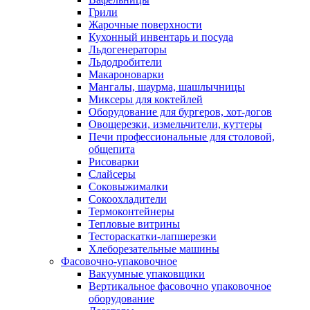
Грили
Жарочные поверхности
Кухонный инвентарь и посуда
Льдогенераторы
Льдодробители
Макароноварки
Мангалы, шаурма, шашлычницы
Миксеры для коктейлей
Оборудование для бургеров, хот-догов
Овощерезки, измельчители, куттеры
Печи профессиональные для столовой,
общепита
Рисоварки
Слайсеры
Соковыжималки
Сокоохладители
Термоконтейнеры
Тепловые витрины
Тестораскатки-лапшерезки
Хлеборезательные машины
Фасовочно-упаковочное
Вакуумные упаковщики
Вертикальное фасовочно упаковочное
оборудование