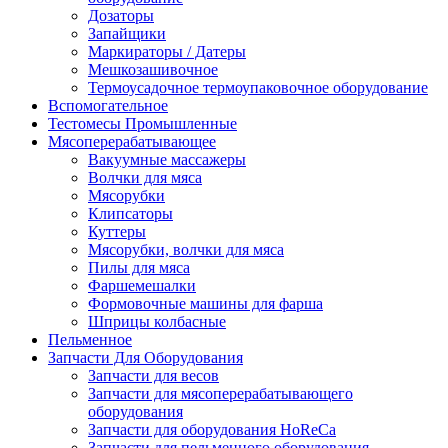
Дозаторы
Запайщики
Маркираторы / Датеры
Мешкозашивочное
Термоусадочное термоупаковочное оборудование
Вспомогательное
Тестомесы Промышленные
Мясоперерабатывающее
Вакуумные массажеры
Волчки для мяса
Мясорубки
Клипсаторы
Куттеры
Мясорубки, волчки для мяса
Пилы для мяса
Фаршемешалки
Формовочные машины для фарша
Шприцы колбасные
Пельменное
Запчасти Для Оборудования
Запчасти для весов
Запчасти для мясоперерабатывающего
оборудования
Запчасти для оборудования HoReCa
Запчасти для пельменного оборудования