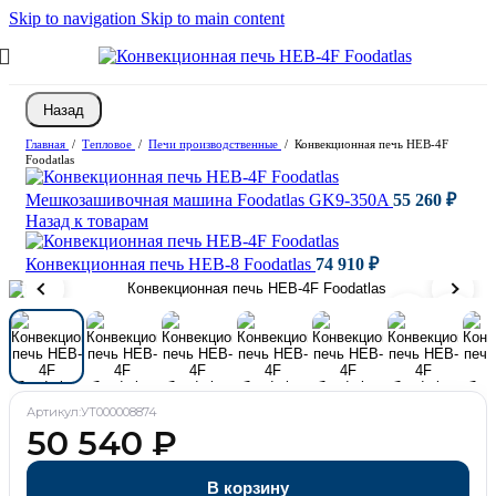
Skip to navigation
Skip to main content
Назад
Главная
/
Тепловое
/
Печи производственные
/
Конвекционная печь HEB-4F
Foodatlas
Мешкозашивочная машина Foodatlas GK9-350A
55 260
₽
Назад к товарам
Конвекционная печь HEB-8 Foodatlas
74 910
₽
Артикул:
УТ000008874
50 540
₽
В корзину