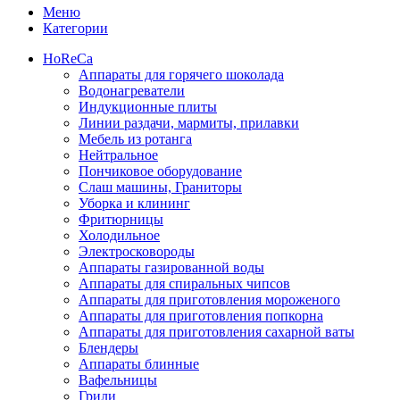
Меню
Категории
HoReCa
Аппараты для горячего шоколада
Водонагреватели
Индукционные плиты
Линии раздачи, мармиты, прилавки
Мебель из ротанга
Нейтральное
Пончиковое оборудование
Слаш машины, Граниторы
Уборка и клининг
Фритюрницы
Холодильное
Электросковороды
Аппараты газированной воды
Аппараты для спиральных чипсов
Аппараты для приготовления мороженого
Аппараты для приготовления попкорна
Аппараты для приготовления сахарной ваты
Блендеры
Аппараты блинные
Вафельницы
Грили