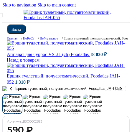
Skip to navigation
Skip to main content
Назад
Главная
/
HoReCa
/
Нейтральное
/
Ершик туалетный, полуавтоматический, Foodat
Аппарат для чуррос VS-3L (ch) Foodatlas
18 030
₽
Назад к товарам
Ершик туалетный, полуавтоматический, Foodatlas JAH-
052
1 310
₽
Артикул:
ЦБ000002823
590
₽