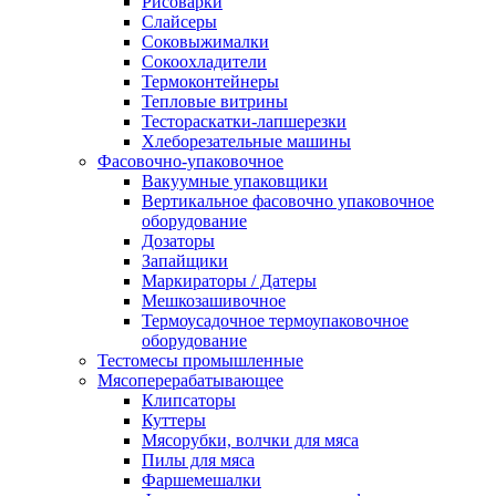
Рисоварки
Слайсеры
Соковыжималки
Сокоохладители
Термоконтейнеры
Тепловые витрины
Тестораскатки-лапшерезки
Хлеборезательные машины
Фасовочно-упаковочное
Вакуумные упаковщики
Вертикальное фасовочно упаковочное
оборудование
Дозаторы
Запайщики
Маркираторы / Датеры
Мешкозашивочное
Термоусадочное термоупаковочное
оборудование
Тестомесы промышленные
Мясоперерабатывающее
Клипсаторы
Куттеры
Мясорубки, волчки для мяса
Пилы для мяса
Фаршемешалки