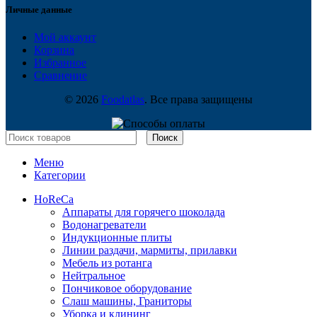
Личные данные
Мой аккаунт
Корзина
Избранное
Сравнение
© 2026
Foodatlas
. Все права защищены
Поиск
Меню
Категории
HoReCa
Аппараты для горячего шоколада
Водонагреватели
Индукционные плиты
Линии раздачи, мармиты, прилавки
Мебель из ротанга
Нейтральное
Пончиковое оборудование
Слаш машины, Граниторы
Уборка и клининг