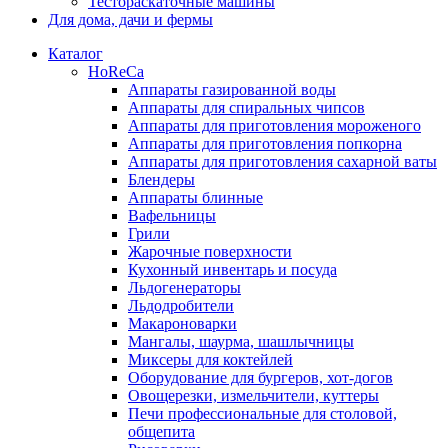
Тестораскаточные машины
Для дома, дачи и фермы
Каталог
HoReCa
Аппараты газированной воды
Аппараты для спиральных чипсов
Аппараты для приготовления мороженого
Аппараты для приготовления попкорна
Аппараты для приготовления сахарной ваты
Блендеры
Аппараты блинные
Вафельницы
Грили
Жарочные поверхности
Кухонный инвентарь и посуда
Льдогенераторы
Льдодробители
Макароноварки
Мангалы, шаурма, шашлычницы
Миксеры для коктейлей
Оборудование для бургеров, хот-догов
Овощерезки, измельчители, куттеры
Печи профессиональные для столовой,
общепита