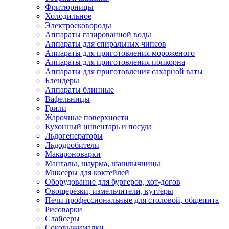
Фритюрницы
Холодильное
Электросковороды
Аппараты газированной воды
Аппараты для спиральных чипсов
Аппараты для приготовления мороженого
Аппараты для приготовления попкорна
Аппараты для приготовления сахарной ваты
Блендеры
Аппараты блинные
Вафельницы
Грили
Жарочные поверхности
Кухонный инвентарь и посуда
Льдогенераторы
Льдодробители
Макароноварки
Мангалы, шаурма, шашлычницы
Миксеры для коктейлей
Оборудование для бургеров, хот-догов
Овощерезки, измельчители, куттеры
Печи профессиональные для столовой, общепита
Рисоварки
Слайсеры
Соковыжималки