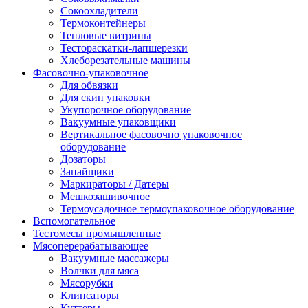
Сокоохладители
Термоконтейнеры
Тепловые витрины
Тестораскатки-лапшерезки
Хлеборезательные машины
Фасовочно-упаковочное
Для обвязки
Для скин упаковки
Укупорочное оборудование
Вакуумные упаковщики
Вертикальное фасовочно упаковочное
оборудование
Дозаторы
Запайщики
Маркираторы / Датеры
Мешкозашивочное
Термоусадочное термоупаковочное оборудование
Вспомогательное
Тестомесы промышленные
Мясоперерабатывающее
Вакуумные массажеры
Волчки для мяса
Мясорубки
Клипсаторы
Куттеры