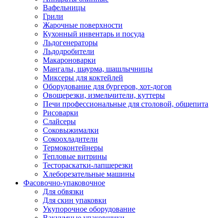
Вафельницы
Грили
Жарочные поверхности
Кухонный инвентарь и посуда
Льдогенераторы
Льдодробители
Макароноварки
Мангалы, шаурма, шашлычницы
Миксеры для коктейлей
Оборудование для бургеров, хот-догов
Овощерезки, измельчители, куттеры
Печи профессиональные для столовой, общепита
Рисоварки
Слайсеры
Соковыжималки
Сокоохладители
Термоконтейнеры
Тепловые витрины
Тестораскатки-лапшерезки
Хлеборезательные машины
Фасовочно-упаковочное
Для обвязки
Для скин упаковки
Укупорочное оборудование
Вакуумные упаковщики