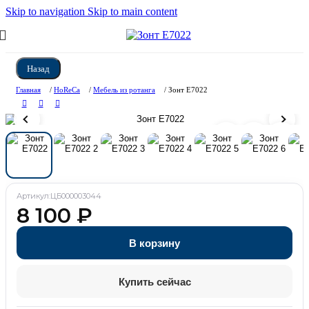
Skip to navigation
Skip to main content
Назад
Главная
/
HoReCa
/
Мебель из ротанга
/
Зонт E7022
Артикул:
ЦБ000003044
8 100
₽
В корзину
Купить сейчас