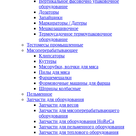
Вертикальное фасовочно упаковочное
оборудование
Дозаторы
Запайщики
Маркираторы / Датеры
Мешкозашивочное
Термоусадочное термоупаковочное
оборудование
Тестомесы промышленные
Мясоперерабатывающее
Клипсаторы
Куттеры
Мясорубки, волчки для мяса
Пилы для мяса
Фаршемешалки
Формовочные машины для фарша
Шприцы колбасные
Пельменное
Запчасти для оборудования
Запчасти для весов
Запчасти для мясоперерабатывающего
оборудования
Запчасти для оборудования HoReCa
Запчасти для пельменного оборудования
Запчасти для теплового оборудования