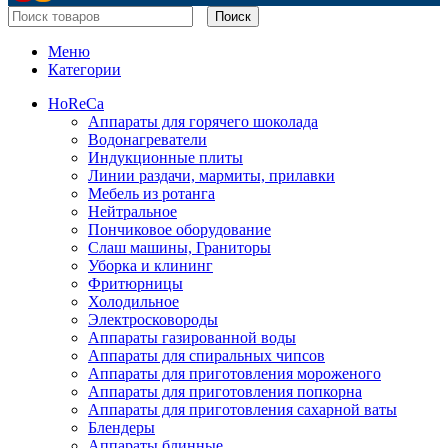
Поиск
Меню
Категории
HoReCa
Аппараты для горячего шоколада
Водонагреватели
Индукционные плиты
Линии раздачи, мармиты, прилавки
Мебель из ротанга
Нейтральное
Пончиковое оборудование
Слаш машины, Граниторы
Уборка и клининг
Фритюрницы
Холодильное
Электросковороды
Аппараты газированной воды
Аппараты для спиральных чипсов
Аппараты для приготовления мороженого
Аппараты для приготовления попкорна
Аппараты для приготовления сахарной ваты
Блендеры
Аппараты блинные