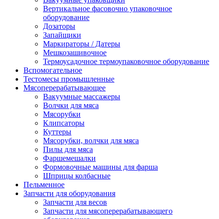
Вертикальное фасовочно упаковочное
оборудование
Дозаторы
Запайщики
Маркираторы / Датеры
Мешкозашивочное
Термоусадочное термоупаковочное оборудование
Вспомогательное
Тестомесы промышленные
Мясоперерабатывающее
Вакуумные массажеры
Волчки для мяса
Мясорубки
Клипсаторы
Куттеры
Мясорубки, волчки для мяса
Пилы для мяса
Фаршемешалки
Формовочные машины для фарша
Шприцы колбасные
Пельменное
Запчасти для оборудования
Запчасти для весов
Запчасти для мясоперерабатывающего