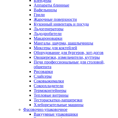
Блендеры
Аппараты блинные
Вафельницы
Грили
Жарочные поверхности
Кухонный инвентарь и посуда
Льдогенераторы
Льдодробители
Макароноварки
Мангалы, шаурма, шашлычницы
Миксеры для коктейлей
Оборудование для бургеров, хот-догов
Овощерезки, измельчители, куттеры
Печи профессиональные для столовой,
общепита
Рисоварки
Слайсеры
Соковыжималки
Сокоохладители
Термоконтейнеры
Тепловые витрины
Тестораскатки-лапшерезки
Хлеборезательные машины
Фасовочно-упаковочное
Вакуумные упаковщики