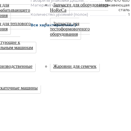
Габариты упаковки ДхШхВ, мм
680*470*630
и для
Запчасти для оборудования
Материал корпуса
Нержавеющая
сталь
рабатывающего
HoReCa
Количество уровней (полок)
1
ания
и для теплового
Запчасти для
Все характеристики
ания
тестоформовочного
оборудования
ктующие к
ильным машинам
оизводственные
Жаровни для семечек
скаточные машины