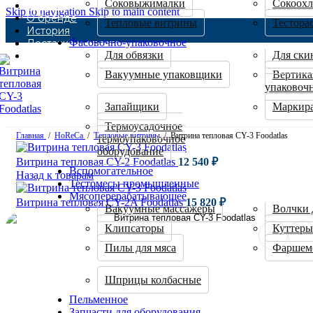
Соковыжималки
Сокоохл
Каталог
Skip to navigation
Skip to main content
О бренде
Тепловые витрины
Тестора
История
Фасовочно-упаковочное
Доставка и оплата
Для обвязки
Для ски
Контакты
Вакуумные упаковщики
Вертика
упаковоч
Запайщики
Маркира
Термоусадочное
Главная
/
HoReCa
/
Тепловые витрины
/
Витрина тепловая CY-3 Foodatlas
термоупаковочное
оборудование
Витрина тепловая CY-2 Foodatlas
12 540
₽
Вспомогательное
Назад к товарам
Тестомесы промышленные
Мясоперерабатывающее
Витрина тепловая CY-2A Foodatlas
15 820
₽
Вакуумные массажеры
Волчки 
Клипсаторы
Куттеры
Пилы для мяса
Фаршем
Шприцы колбасные
Пельменное
Запчасти для оборудования