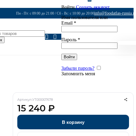
Войти
Создать аккаунт
info@foodatlas-russia.r
Пн - Пт: с 09:00 до 21:00 / Сб - Вс: с 10:00 до 20:00
Имя пользователя или
Email
*
Пароль
*
к
Войти
Забыли пароль?
Запомнить меня
Артикул:
УТ000007678
15 240
₽
В корзину