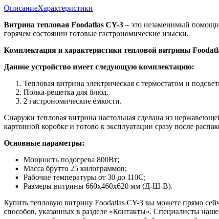
Описание
Характеристики
Витрина тепловая Foodatlas CY-3
– это незаменимый помощни
горячем состоянии готовые гастрономические изыски.
Комплектация и характеристики тепловой витрины Foodatl
Данное устройство имеет следующую комплектацию:
Тепловая витрина электрическая с термостатом и подсвет
Полка-решетка для блюд.
2 гастрономические ёмкости.
Снаружи тепловая витрина настольная сделана из нержавеющей
картонной коробке и готово к эксплуатации сразу после распа
Основные параметры:
Мощность подогрева 800Вт;
Масса брутто 25 килограммов;
Рабочие температуры от 30 до 110C;
Размеры витрины 660х460х620 мм (Д-Ш-В).
Купить тепловую витрину Foodatlas CY-3 вы можете прямо сейч
способов, указанных в разделе «Контакты». Специалисты нашей