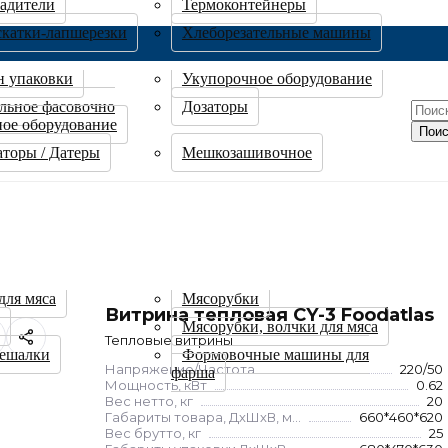
адители
Термоконтейнеры
скатки-лапшерезки
Хлеборезательные машины
н упаковки
Укупорочное оборудование
льное фасовочно
Дозаторы
ное оборудование
Поис
торы / Датеры
Мешкозашивочное
для мяса
Мясорубки
Витрина тепловая CY-3 Foodatlas
Мясорубки, волчки для мяса
Тепловые витрины
ешалки
Формовочные машины для
Напряжение/Частота
220/50
фарша
Мощность, кВт
0.62
Вес нетто, кг
20
Габариты товара, ДхШхВ, мм
660*460*620
Вес брутто, кг
25