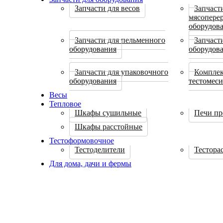
Запчасти для весов
Запчаст
мясопере
оборудов
Запчасти для пельменного
Запчаст
оборудования
оборудов
Запчасти для упаковочного
Компле
оборудования
тестомес
Весы
Тепловое
Шкафы сушильные
Печи пр
Шкафы расстойные
Тестоформовочное
Тестоделители
Тестора
Для дома, дачи и фермы