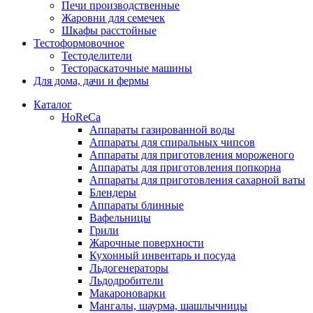
Печи производственные
Жаровни для семечек
Шкафы расстойные
Тестоформовочное
Тестоделители
Тестораскаточные машины
Для дома, дачи и фермы
Каталог
HoReCa
Аппараты газированной воды
Аппараты для спиральных чипсов
Аппараты для приготовления мороженого
Аппараты для приготовления попкорна
Аппараты для приготовления сахарной ваты
Блендеры
Аппараты блинные
Вафельницы
Грили
Жарочные поверхности
Кухонный инвентарь и посуда
Льдогенераторы
Льдодробители
Макароноварки
Мангалы, шаурма, шашлычницы