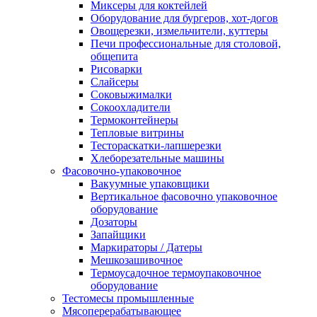
Миксеры для коктейлей
Оборудование для бургеров, хот-догов
Овощерезки, измельчители, куттеры
Печи профессиональные для столовой,
общепита
Рисоварки
Слайсеры
Соковыжималки
Сокоохладители
Термоконтейнеры
Тепловые витрины
Тестораскатки-лапшерезки
Хлеборезательные машины
Фасовочно-упаковочное
Вакуумные упаковщики
Вертикальное фасовочно упаковочное
оборудование
Дозаторы
Запайщики
Маркираторы / Датеры
Мешкозашивочное
Термоусадочное термоупаковочное
оборудование
Тестомесы промышленные
Мясоперерабатывающее