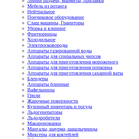
Линии раздачи, мармиты, прилавки
Мебель из ротанга
Нейтральное
Пончиковое оборудование
Слаш машины, Граниторы
Уборка и клининг
Фритюрницы
Холодильное
Электросковороды
Аппараты газированной воды
Аппараты для спиральных чипсов
Аппараты для приготовления мороженого
Аппараты для приготовления попкорна
Аппараты для приготовления сахарной ваты
Блендеры
Аппараты блинные
Вафельницы
Грили
Жарочные поверхности
Кухонный инвентарь и посуда
Льдогенераторы
Льдодробители
Макароноварки
Мангалы, шаурма, шашлычницы
Миксеры для коктейлей