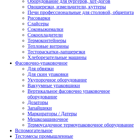
Оборудование для бургеров, хот-догов
Овощерезки, измельчители, куттеры
Печи профессиональные для столовой, общепита
Рисоварки
Слайсеры
Соковыжималки
Сокоохладители
Термоконтейнеры
Тепловые витрины
Тестораскатки-лапшерезки
Хлеборезательные машины
Фасовочно-упаковочное
Для обвязки
Для скин упаковки
Укупорочное оборудование
Вакуумные упаковщики
Вертикальное фасовочно упаковочное
оборудование
Дозаторы
Запайщики
Маркираторы / Датеры
Мешкозашивочное
Термоусадочное термоупаковочное оборудование
Вспомогательное
Тестомесы промышленные