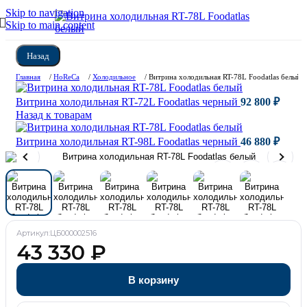
Skip to navigation
Skip to main content
Назад
Главная
/
HoReCa
/
Холодильное
/
Витрина холодильная RT-78L Foodatlas белый
Витрина холодильная RT-72L Foodatlas черный
92 800
₽
Назад к товарам
Витрина холодильная RT-98L Foodatlas черный
46 880
₽
Артикул:
ЦБ000002516
43 330
₽
В корзину