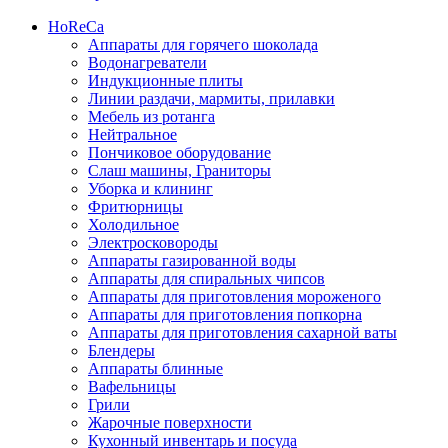
HoReCa
Аппараты для горячего шоколада
Водонагреватели
Индукционные плиты
Линии раздачи, мармиты, прилавки
Мебель из ротанга
Нейтральное
Пончиковое оборудование
Слаш машины, Граниторы
Уборка и клининг
Фритюрницы
Холодильное
Электросковороды
Аппараты газированной воды
Аппараты для спиральных чипсов
Аппараты для приготовления мороженого
Аппараты для приготовления попкорна
Аппараты для приготовления сахарной ваты
Блендеры
Аппараты блинные
Вафельницы
Грили
Жарочные поверхности
Кухонный инвентарь и посуда