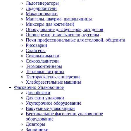
Льдогенераторы
Льдодробители
Макароноварки
Мангалы, шаурма, шашлычницы
Миксеры для коктейлей
Оборудование для бургеров, хот-догов
Овощерезки, измельчители, куттеры
Печи профессиональные для столовой, общепита
Рисоварки
Слайсеры
Соковыжималки
Сокоохладители
Термоконтейнеры
Тепловые витрины
Тестораскатки-лапшерезки
Хлеборезательные машины
Фасовочно-Упаковочное
Для обвязки
Для скин упаковки
Укупорочное оборудование
Вакуумные упаковщики
Вертикальное фасовочно упаковочное
оборудование
Дозаторы
Запайщики