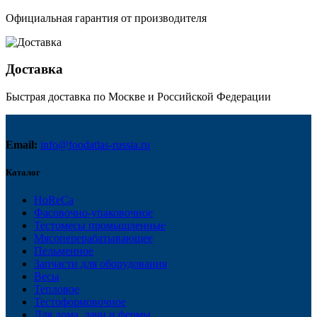
Официальная гарантия от производителя
Доставка
Быстрая доставка по Москве и Российской Федерации
Email:
info@foodatlas-russia.ru
Каталог
HoReCa
Фасовочно-упаковочное
Тестомесы промышленные
Мясоперерабатывающее
Пельменное
Запчасти для оборудования
Весы
Тепловое
Тестоформовочное
Для дома, дачи и фермы