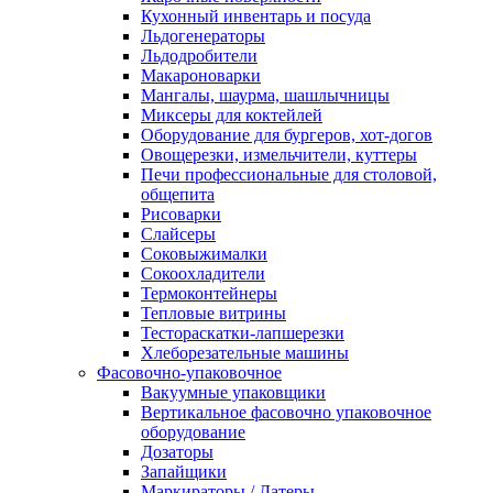
Кухонный инвентарь и посуда
Льдогенераторы
Льдодробители
Макароноварки
Мангалы, шаурма, шашлычницы
Миксеры для коктейлей
Оборудование для бургеров, хот-догов
Овощерезки, измельчители, куттеры
Печи профессиональные для столовой,
общепита
Рисоварки
Слайсеры
Соковыжималки
Сокоохладители
Термоконтейнеры
Тепловые витрины
Тестораскатки-лапшерезки
Хлеборезательные машины
Фасовочно-упаковочное
Вакуумные упаковщики
Вертикальное фасовочно упаковочное
оборудование
Дозаторы
Запайщики
Маркираторы / Датеры