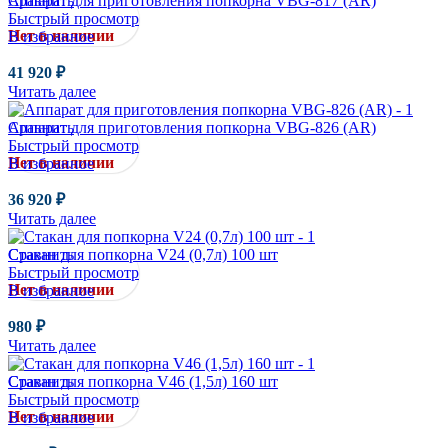
Сравнить
Аппарат для приготовления попкорна VBG-817 (AR)
Быстрый просмотр
Нет в наличии
В избранное
41 920
₽
Читать далее
Сравнить
Аппарат для приготовления попкорна VBG-826 (AR)
Быстрый просмотр
Нет в наличии
В избранное
36 920
₽
Читать далее
Сравнить
Стакан для попкорна V24 (0,7л) 100 шт
Быстрый просмотр
Нет в наличии
В избранное
980
₽
Читать далее
Сравнить
Стакан для попкорна V46 (1,5л) 160 шт
Быстрый просмотр
Нет в наличии
В избранное