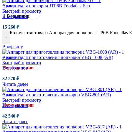
Сравнить
Аппарат для попкорна JTP6B Foodatlas Eco
Быстрый просмотр
В наличии
В избранное
15 260
₽
Количество товара Аппарат для попкорна JTP6B Foodatlas 
-
В корзину
Сравнить
Аппарат для приготовления попкорна VBG-1608 (AR)
Быстрый просмотр
Нет в наличии
В избранное
32 570
₽
Читать далее
Сравнить
Аппарат для приготовления попкорна VBG-801 (AR)
Быстрый просмотр
Нет в наличии
В избранное
42 540
₽
Читать далее