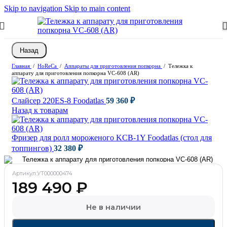
Skip to navigation
Skip to main content
Назад
Главная
/
HoReCa
/
Аппараты для приготовления попкорна
/
Тележка к
аппарату для приготовления попкорна VC-608 (AR)
Слайсер 220ES-8 Foodatlas
59 360
₽
Назад к товарам
Фризер для ролл мороженого KCB-1Y Foodatlas (стол для
топпингов)
32 380
₽
Артикул:
УТ000000474
189 490
₽
Не в наличии