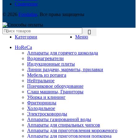
Сравнение
© 2026
Foodatlas
. Все права защищены
Категории
Меню
HoReCa
Аппараты для горячего шоколада
Водонагреватели
Индукционные плиты
Линии раздачи, мармиты, прилавки
Мебель из ротанга
Нейтральное
Пончиковое оборудование
Слаш машины, Граниторы
Уборка и клининг
Фритюрницы
Холодильное
Электросковороды
Аппараты газированной воды
Аппараты для спиральных чипсов
Аппараты для приготовления мороженого
Аппараты для приготовления попкорна