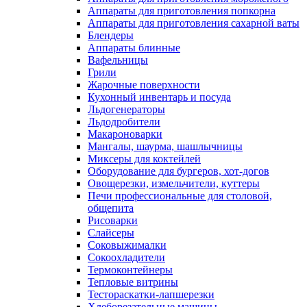
Аппараты для приготовления попкорна
Аппараты для приготовления сахарной ваты
Блендеры
Аппараты блинные
Вафельницы
Грили
Жарочные поверхности
Кухонный инвентарь и посуда
Льдогенераторы
Льдодробители
Макароноварки
Мангалы, шаурма, шашлычницы
Миксеры для коктейлей
Оборудование для бургеров, хот-догов
Овощерезки, измельчители, куттеры
Печи профессиональные для столовой,
общепита
Рисоварки
Слайсеры
Соковыжималки
Сокоохладители
Термоконтейнеры
Тепловые витрины
Тестораскатки-лапшерезки
Хлеборезательные машины