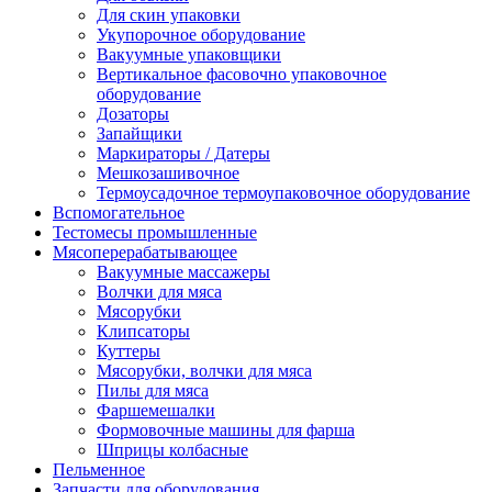
Для скин упаковки
Укупорочное оборудование
Вакуумные упаковщики
Вертикальное фасовочно упаковочное
оборудование
Дозаторы
Запайщики
Маркираторы / Датеры
Мешкозашивочное
Термоусадочное термоупаковочное оборудование
Вспомогательное
Тестомесы промышленные
Мясоперерабатывающее
Вакуумные массажеры
Волчки для мяса
Мясорубки
Клипсаторы
Куттеры
Мясорубки, волчки для мяса
Пилы для мяса
Фаршемешалки
Формовочные машины для фарша
Шприцы колбасные
Пельменное
Запчасти для оборудования