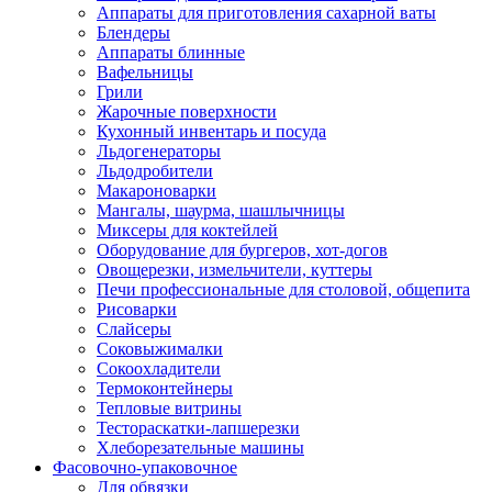
Аппараты для приготовления сахарной ваты
Блендеры
Аппараты блинные
Вафельницы
Грили
Жарочные поверхности
Кухонный инвентарь и посуда
Льдогенераторы
Льдодробители
Макароноварки
Мангалы, шаурма, шашлычницы
Миксеры для коктейлей
Оборудование для бургеров, хот-догов
Овощерезки, измельчители, куттеры
Печи профессиональные для столовой, общепита
Рисоварки
Слайсеры
Соковыжималки
Сокоохладители
Термоконтейнеры
Тепловые витрины
Тестораскатки-лапшерезки
Хлеборезательные машины
Фасовочно-упаковочное
Для обвязки