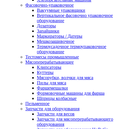
Фасовочно-упаковочное
Вакуумные упаковщики
Вертикальное фасовочно упаковочное
оборудование
Дозаторы
Запайщики
Маркираторы / Датеры
Мешкозашивочное
Термоусадочное термоупаковочное
оборудование
Тестомесы промышленные
Мясоперерабатывающее
Клипсаторы
Куттеры
Мясорубки, волчки для мяса
Пилы для мяса
Фаршемешалки
Формовочные машины для фарша
Шприцы колбасные
Пельменное
Запчасти для оборудования
Запчасти для весов
Запчасти для мясоперерабатывающего
оборудования