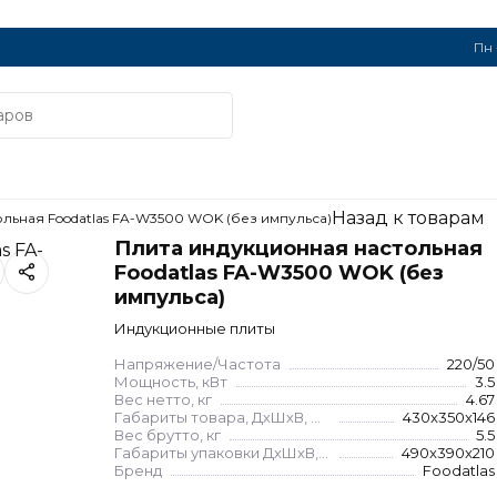
Пн 
Назад к товарам
льная Foodatlas FA-W3500 WOK (без импульса)
Плита индукционная настольная
Foodatlas FA-W3500 WOK (без
импульса)
Индукционные плиты
Напряжение/Частота
220/50
Мощность, кВт
3.5
Вес нетто, кг
4.67
Габариты товара, ДхШхВ, мм
430x350x146
Вес брутто, кг
5.5
Габариты упаковки ДхШхВ, мм
490x390x210
Бренд
Foodatlas