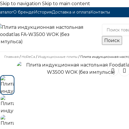
Skip to navigation
Skip to main content
аталог
О бренде
История
Доставка и оплата
Контакты
Каталог
Поиск
Главная
/
HoReCa
/
Индукционные плиты
/
Плита индукционная насто