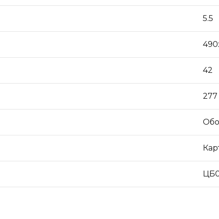
5.5
490
42
277
Обо
Кар
ЦБ0