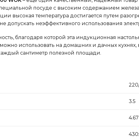
500 WOK
– еще один качественный, надежный товар 
специальной посуде с высоким содержанием железа
 высокая температура достигается путем разогрев
не допускать неэффективного использования электр
ость, благодаря которой эта индукционная настоль
е можно использовать на домашних и дачных кухнях
 каждый сантиметр полезной площади.
220
3.5
4.67
430