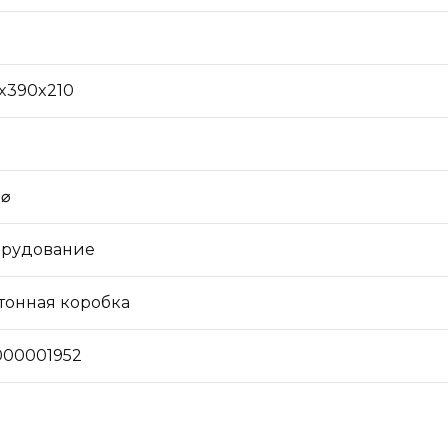
x390x210
 ⌀
рудование
тонная коробка
00001952