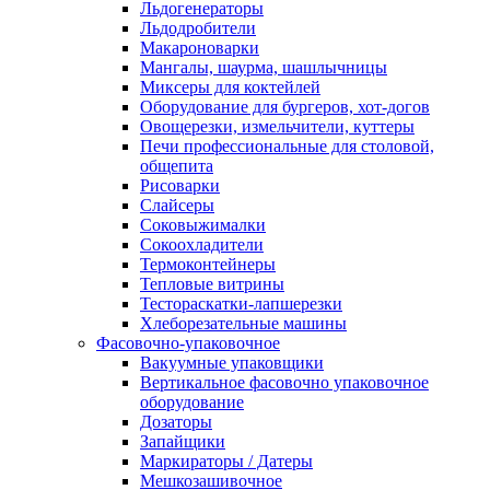
Льдогенераторы
Льдодробители
Макароноварки
Мангалы, шаурма, шашлычницы
Миксеры для коктейлей
Оборудование для бургеров, хот-догов
Овощерезки, измельчители, куттеры
Печи профессиональные для столовой,
общепита
Рисоварки
Слайсеры
Соковыжималки
Сокоохладители
Термоконтейнеры
Тепловые витрины
Тестораскатки-лапшерезки
Хлеборезательные машины
Фасовочно-упаковочное
Вакуумные упаковщики
Вертикальное фасовочно упаковочное
оборудование
Дозаторы
Запайщики
Маркираторы / Датеры
Мешкозашивочное