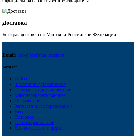
Официальная гарантия от производителя
Доставка
Быстрая доставка по Москве и Российской Федерации
Email:
info@foodatlas-russia.ru
Каталог
HoReCa
Фасовочно-упаковочное
Тестомесы промышленные
Мясоперерабатывающее
Пельменное
Запчасти для оборудования
Весы
Тепловое
Тестоформовочное
Для дома, дачи и фермы