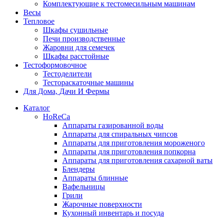
Комплектующие к тестомесильным машинам
Весы
Тепловое
Шкафы сушильные
Печи производственные
Жаровни для семечек
Шкафы расстойные
Тестоформовочное
Тестоделители
Тестораскаточные машины
Для Дома, Дачи И Фермы
Каталог
HoReCa
Аппараты газированной воды
Аппараты для спиральных чипсов
Аппараты для приготовления мороженого
Аппараты для приготовления попкорна
Аппараты для приготовления сахарной ваты
Блендеры
Аппараты блинные
Вафельницы
Грили
Жарочные поверхности
Кухонный инвентарь и посуда