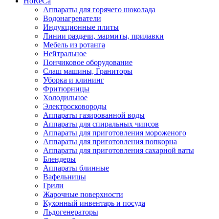
HoReCa
Аппараты для горячего шоколада
Водонагреватели
Индукционные плиты
Линии раздачи, мармиты, прилавки
Мебель из ротанга
Нейтральное
Пончиковое оборудование
Слаш машины, Граниторы
Уборка и клининг
Фритюрницы
Холодильное
Электросковороды
Аппараты газированной воды
Аппараты для спиральных чипсов
Аппараты для приготовления мороженого
Аппараты для приготовления попкорна
Аппараты для приготовления сахарной ваты
Блендеры
Аппараты блинные
Вафельницы
Грили
Жарочные поверхности
Кухонный инвентарь и посуда
Льдогенераторы