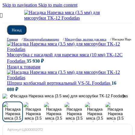
Skip to navigation
Skip to main content
Назад
Главная
/
Мясоперерабатывающее
/
Мясорубки, волчки для мяса
/
Насадка Нарезк
Мясорубка c насадкой для нарезки мяса (10 мм) TK-12C
Foodatlas
35 930
₽
Назад к товарам
Шприц колбасный вертикальный VS-5L Foodatlas
16
080
₽
Артикул:
ЦБ000002072