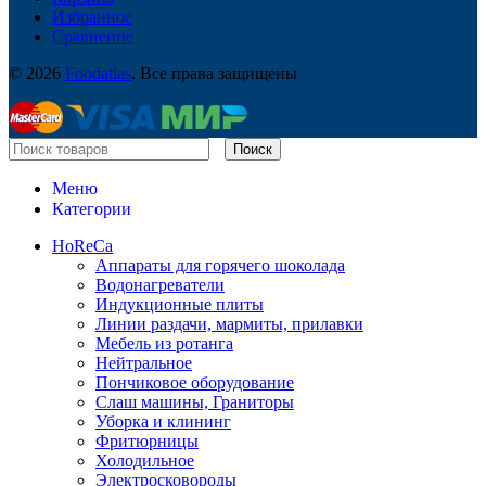
Избранное
Сравнение
© 2026
Foodatlas
. Все права защищены
Поиск
Меню
Категории
HoReCa
Аппараты для горячего шоколада
Водонагреватели
Индукционные плиты
Линии раздачи, мармиты, прилавки
Мебель из ротанга
Нейтральное
Пончиковое оборудование
Слаш машины, Граниторы
Уборка и клининг
Фритюрницы
Холодильное
Электросковороды