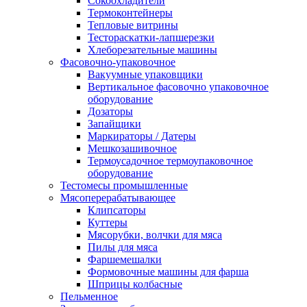
Сокоохладители
Термоконтейнеры
Тепловые витрины
Тестораскатки-лапшерезки
Хлеборезательные машины
Фасовочно-упаковочное
Вакуумные упаковщики
Вертикальное фасовочно упаковочное
оборудование
Дозаторы
Запайщики
Маркираторы / Датеры
Мешкозашивочное
Термоусадочное термоупаковочное
оборудование
Тестомесы промышленные
Мясоперерабатывающее
Клипсаторы
Куттеры
Мясорубки, волчки для мяса
Пилы для мяса
Фаршемешалки
Формовочные машины для фарша
Шприцы колбасные
Пельменное