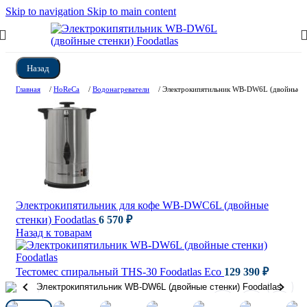
Skip to navigation
Skip to main content
Назад
Главная
/
HoReCa
/
Водонагреватели
/
Электрокипятильник WB-DW6L (двойные ст
Электрокипятильник для кофе WB-DWC6L (двойные
стенки) Foodatlas
6 570
₽
Назад к товарам
Тестомес спиральный THS-30 Foodatlas Eco
129 390
₽