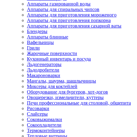
Аппараты газированной воды
Аппараты для спиральных чипсов
Аппараты для приготовления мороженого
Аппараты для приготовления попкорна
Аппараты для приготовления сахарной ваты
Блендеры
Аппараты блинные
Вафельницы
Грили
Жарочные поверхности
Кухонный инвентарь и посуда
Льдогенераторы
Льдодробители
Макароноварки
Мангалы, шаурма, шашлычницы
Миксеры для коктейлей
Оборудование для бургеров, хот-догов
Овощерезки, измельчители, куттеры
Печи профессиональные для столовой, общепита
Рисоварки
Слайсеры
Соковыжималки
Сокоохладители
Термоконтейнеры
Тепловые витрины