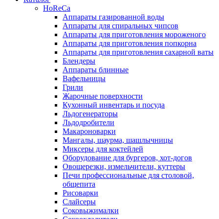
HoReCa
Аппараты газированной воды
Аппараты для спиральных чипсов
Аппараты для приготовления мороженого
Аппараты для приготовления попкорна
Аппараты для приготовления сахарной ваты
Блендеры
Аппараты блинные
Вафельницы
Грили
Жарочные поверхности
Кухонный инвентарь и посуда
Льдогенераторы
Льдодробители
Макароноварки
Мангалы, шаурма, шашлычницы
Миксеры для коктейлей
Оборудование для бургеров, хот-догов
Овощерезки, измельчители, куттеры
Печи профессиональные для столовой,
общепита
Рисоварки
Слайсеры
Соковыжималки