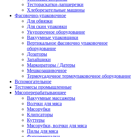
Тестораскатки-лапшерезки
Хлеборезательные машины
Фасовочно-упаковочное
Для обвязки
Для скин упаковки
Укупорочное оборудование
Вакуумные упаковщики
Вертикальное фасовочно упаковочное
оборудование
Дозаторы
Запайщики
Маркираторы / Датеры
Мешкозашивочное
Термоусадочное термоупаковочное оборудование
Вспомогательное
Тестомесы промышленные
Мясоперерабатывающее
Вакуумные массажеры
Волчки для мяса
Мясорубки
Клипсаторы
Куттеры
Мясорубки, волчки для мяса
Пилы для мяса
Фаршемешалки