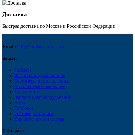
Доставка
Быстрая доставка по Москве и Российской Федерации
Email:
info@foodatlas-russia.ru
Каталог
HoReCa
Фасовочно-упаковочное
Тестомесы промышленные
Мясоперерабатывающее
Пельменное
Запчасти для оборудования
Весы
Тепловое
Тестоформовочное
Для дома, дачи и фермы
Информация