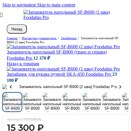
Skip to navigation
Skip to main content
Назад
Главная
/
Фасовочно-упаковочное
/
Запайщики
/
Запаиватель напольный SF-
B600 (2 шва) Foodatlas Pro
Запаиватель напольный SF-B800 (транс-р справа)
Foodatlas Pro
12 370
₽
Назад к товарам
Запайщик для рукава ручной SKA-450 Foodatlas Pro
23
100
₽
Артикул:
УТ000008056
15 300
₽