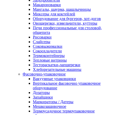
Льдодробители
Макароноварки
Мангалы, шаурма, шашлычницы
Миксеры для коктейлей
Оборудование для бургеров, хот-догов
Овощерезки, измельчители, куттеры
Печи профессиональные для столовой,
общепита
Рисоварки
Слайсеры
Соковыжималки
Сокоохладители
Термоконтейнеры
Тепловые витрины
Тестораскатки-лапшерезки
Хлеборезательные машины
Фасовочно-упаковочное
Вакуумные упаковщики
Вертикальное фасовочно упаковочное
оборудование
Дозаторы
Запайщики
Маркираторы / Датеры
Мешкозашивочное
Термоусадочное термоупаковочное