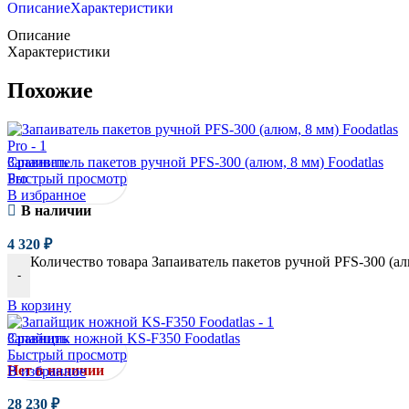
Описание
Характеристики
Описание
Характеристики
Похожие
Сравнить
Запаиватель пакетов ручной PFS-300 (алюм, 8 мм) Foodatlas
Быстрый просмотр
Pro
В избранное
В наличии
4 320
₽
Количество товара Запаиватель пакетов ручной PFS-300 (алю
-
В корзину
Сравнить
Запайщик ножной KS-F350 Foodatlas
Быстрый просмотр
Нет в наличии
В избранное
28 230
₽