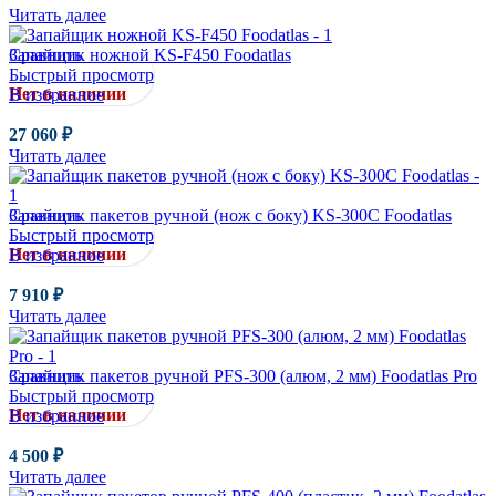
Читать далее
Сравнить
Запайщик ножной KS-F450 Foodatlas
Быстрый просмотр
Нет в наличии
В избранное
27 060
₽
Читать далее
Сравнить
Запайщик пакетов ручной (нож с боку) KS-300C Foodatlas
Быстрый просмотр
Нет в наличии
В избранное
7 910
₽
Читать далее
Сравнить
Запайщик пакетов ручной PFS-300 (алюм, 2 мм) Foodatlas Pro
Быстрый просмотр
Нет в наличии
В избранное
4 500
₽
Читать далее