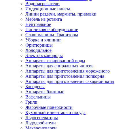
Водонагреватели
Индукционные плиты
Линии раздачи, мармиты, прилавки
Мебель из ротанга
Нейтральное
Пончиковое оборудование
Слаш машины, Граниторы
Уборка и клининг
Фритюрницы
Холодильное
Электросковороды
Аппараты газированной воды
Аппараты для спиральных чипсов
Аппараты для приготовления мороженого
Аппараты для приготовления попкорна
Аппараты для приготовления сахарной ваты
Блендеры
Аппараты блинные
Вафельницы
Грили
Жарочные поверхности
Кухонный инвентарь и посуда
Льдогенераторы
Льдодробители
Макароноварки