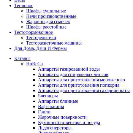
Весы
Тепловое
Шкафы сушильные
Печи производственные
Жаровни для семечек
Шкафы расстойные
Тестоформовочное
Тестоделители
Тестораскаточные машины
Для Дома, Дачи И Фермы
Каталог
HoReCa
Аппараты газированной воды
Аппараты для спиральных чипсов
Аппараты для приготовления мороженого
Аппараты для приготовления попкорна
Аппараты для приготовления сахарной ваты
Блендеры
Аппараты блинные
Вафельницы
Грили
Жарочные поверхности
Кухонный инвентарь и посуда
Льдогенераторы