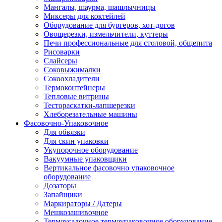
Мангалы, шаурма, шашлычницы
Миксеры для коктейлей
Оборудование для бургеров, хот-догов
Овощерезки, измельчители, куттеры
Печи профессиональные для столовой, общепита
Рисоварки
Слайсеры
Соковыжималки
Сокоохладители
Термоконтейнеры
Тепловые витрины
Тестораскатки-лапшерезки
Хлеборезательные машины
Фасовочно-Упаковочное
Для обвязки
Для скин упаковки
Укупорочное оборудование
Вакуумные упаковщики
Вертикальное фасовочно упаковочное
оборудование
Дозаторы
Запайщики
Маркираторы / Датеры
Мешкозашивочное
Термоусадочное термоупаковочное оборудование