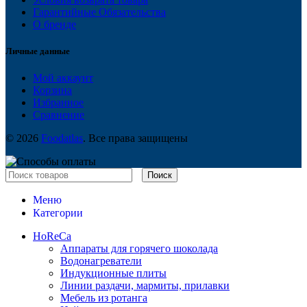
Гарантийные Обязательства
О бренде
Личные данные
Мой аккаунт
Корзина
Избранное
Сравнение
© 2026
Foodatlas
. Все права защищены
Поиск
Меню
Категории
HoReCa
Аппараты для горячего шоколада
Водонагреватели
Индукционные плиты
Линии раздачи, мармиты, прилавки
Мебель из ротанга