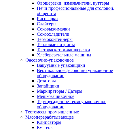
Овощерезки, измельчители, куттеры
Печи профессиональные для столовой,
общепита
Рисоварки
Слайсеры
Соковыжималки
Сокоохладители
Термоконтейнеры
Тепловые витрины
Тестораскатки-лапшерезки
Хлеборезательные машины
Фасовочно-упаковочное
Вакуумные упаковщики
Вертикальное фасовочно упаковочное
оборудование
Дозаторы
Запайщики
Маркираторы / Датеры
Мешкозашивочное
Термоусадочное термоупаковочное
оборудование
Тестомесы промышленные
Мясоперерабатывающее
Клипсаторы
Куттеры