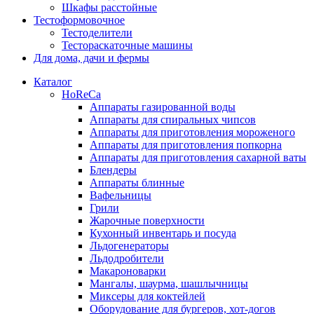
Шкафы расстойные
Тестоформовочное
Тестоделители
Тестораскаточные машины
Для дома, дачи и фермы
Каталог
HoReCa
Аппараты газированной воды
Аппараты для спиральных чипсов
Аппараты для приготовления мороженого
Аппараты для приготовления попкорна
Аппараты для приготовления сахарной ваты
Блендеры
Аппараты блинные
Вафельницы
Грили
Жарочные поверхности
Кухонный инвентарь и посуда
Льдогенераторы
Льдодробители
Макароноварки
Мангалы, шаурма, шашлычницы
Миксеры для коктейлей
Оборудование для бургеров, хот-догов