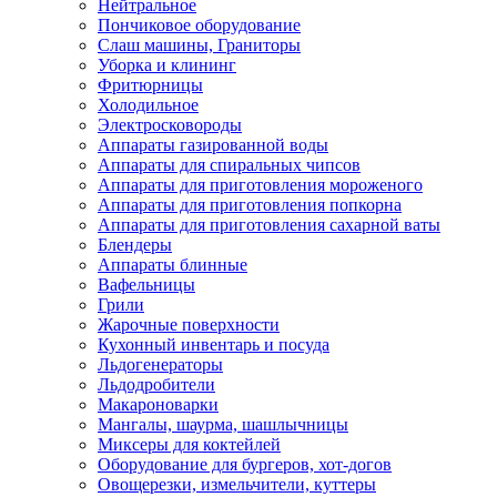
Нейтральное
Пончиковое оборудование
Слаш машины, Граниторы
Уборка и клининг
Фритюрницы
Холодильное
Электросковороды
Аппараты газированной воды
Аппараты для спиральных чипсов
Аппараты для приготовления мороженого
Аппараты для приготовления попкорна
Аппараты для приготовления сахарной ваты
Блендеры
Аппараты блинные
Вафельницы
Грили
Жарочные поверхности
Кухонный инвентарь и посуда
Льдогенераторы
Льдодробители
Макароноварки
Мангалы, шаурма, шашлычницы
Миксеры для коктейлей
Оборудование для бургеров, хот-догов
Овощерезки, измельчители, куттеры