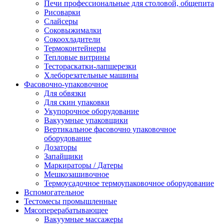
Печи профессиональные для столовой, общепита
Рисоварки
Слайсеры
Соковыжималки
Сокоохладители
Термоконтейнеры
Тепловые витрины
Тестораскатки-лапшерезки
Хлеборезательные машины
Фасовочно-упаковочное
Для обвязки
Для скин упаковки
Укупорочное оборудование
Вакуумные упаковщики
Вертикальное фасовочно упаковочное
оборудование
Дозаторы
Запайщики
Маркираторы / Датеры
Мешкозашивочное
Термоусадочное термоупаковочное оборудование
Вспомогательное
Тестомесы промышленные
Мясоперерабатывающее
Вакуумные массажеры