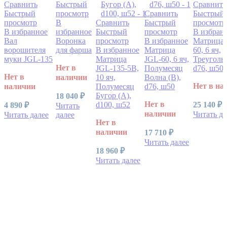
Сравнить
Быстрый
Сравнить
Быстрый
просмотр
Сравнить
Быстрый
просмотр
В
Сравнить
Быстрый
просмотр
В избранное
избранное
Быстрый
просмотр
В избран
Вал
Воронка
просмотр
В избранное
Матрица 
ворошителя
для фарша
В избранное
Матрица
60, 6 яч,
муки JGL-135
Матрица
JGL-60, 6 яч,
Треуголь
Нет в
JGL-135-5B,
Полумесяц
d76, ш50
Нет в
наличии
10 яч,
Волна (В),
Нет в на
наличии
Полумесяц
d76, ш50
Бугор (А),
18 040
₽
Нет в
d100, ш52
25 140
₽
4 890
₽
Читать
наличии
Читать да
Читать далее
далее
Нет в
наличии
17 710
₽
Читать далее
18 960
₽
Читать далее