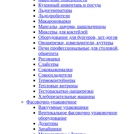
Кухонный инвентарь и посуда
Льдогенераторы
Льдодробители
Макароноварки
Мангалы, шаурма, шашлычницы
Миксеры для коктейлей
Оборудование для бургеров, хот-догов
Овощерезки, измельчители, куттеры
Печи профессиональные для столовой,
общепита
Рисоварки
Слайсеры
Соковыжималки
Сокоохладители
Термоконтейнеры
Тепловые витрины
Тестораскатки-лапшерезки
Хлеборезательные машины
Фасовочно-упаковочное
Вакуумные упаковщики
Вертикальное фасовочно упаковочное
оборудование
Дозаторы
Запайщики