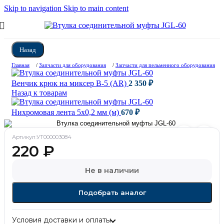
Skip to navigation
Skip to main content
Назад
Главная
/
Запчасти для оборудования
/
Запчасти для пельменного оборудования
Венчик крюк на миксер B-5 (AR)
2 350
₽
Назад к товарам
Нихромовая лента 5х0,2 мм (м)
670
₽
Артикул:
УТ000003084
220
₽
Не в наличии
Подобрать аналог
Условия доставки и оплаты