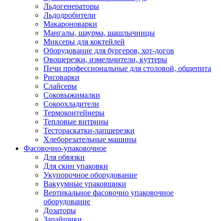
Льдогенераторы
Льдодробители
Макароноварки
Мангалы, шаурма, шашлычницы
Миксеры для коктейлей
Оборудование для бургеров, хот-догов
Овощерезки, измельчители, куттеры
Печи профессиональные для столовой, общепита
Рисоварки
Слайсеры
Соковыжималки
Сокоохладители
Термоконтейнеры
Тепловые витрины
Тестораскатки-лапшерезки
Хлеборезательные машины
Фасовочно-упаковочное
Для обвязки
Для скин упаковки
Укупорочное оборудование
Вакуумные упаковщики
Вертикальное фасовочно упаковочное
оборудование
Дозаторы
Запайщики