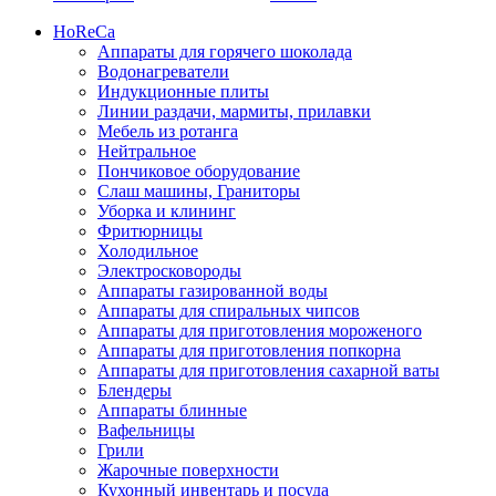
HoReCa
Аппараты для горячего шоколада
Водонагреватели
Индукционные плиты
Линии раздачи, мармиты, прилавки
Мебель из ротанга
Нейтральное
Пончиковое оборудование
Слаш машины, Граниторы
Уборка и клининг
Фритюрницы
Холодильное
Электросковороды
Аппараты газированной воды
Аппараты для спиральных чипсов
Аппараты для приготовления мороженого
Аппараты для приготовления попкорна
Аппараты для приготовления сахарной ваты
Блендеры
Аппараты блинные
Вафельницы
Грили
Жарочные поверхности
Кухонный инвентарь и посуда