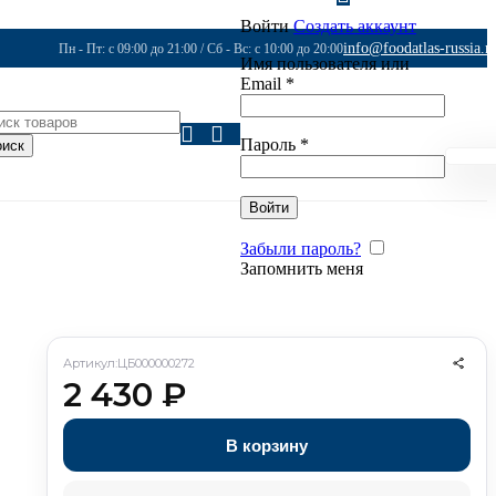
Войти
Создать аккаунт
info@foodatlas-russia.r
Пн - Пт: с 09:00 до 21:00 / Сб - Вс: с 10:00 до 20:00
Имя пользователя или
Email
*
Пароль
*
оиск
Войти
Забыли пароль?
Запомнить меня
Артикул:
ЦБ000000272
2 430
₽
В корзину