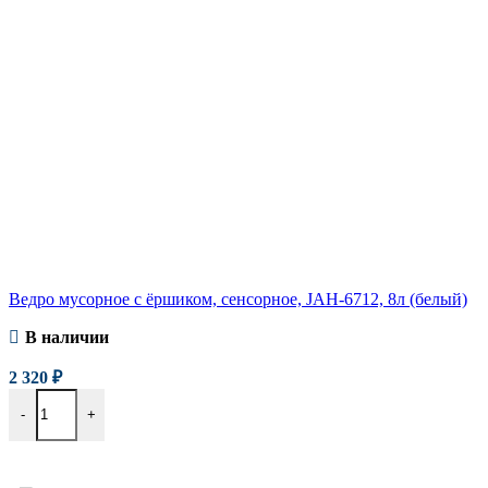
Ведро мусорное с ёршиком, сенсорное, JAH-6712, 8л (белый)
В наличии
2 320
₽
-
+
В корзину