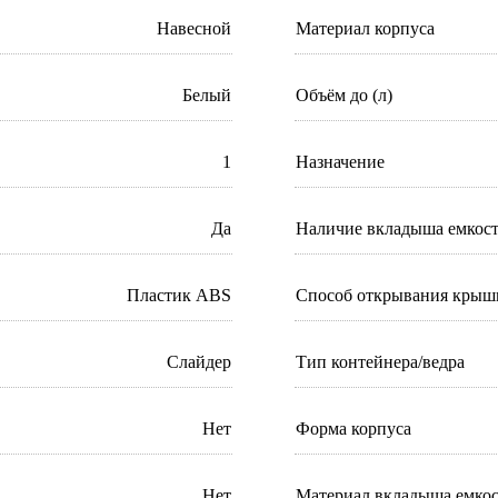
Навесной
Материал корпуса
Белый
Объём до (л)
1
Назначение
Да
Наличие вкладыша емкос
Пластик ABS
Способ открывания крыш
Слайдер
Тип контейнера/ведра
Нет
Форма корпуса
Нет
Материал вкладыша емко