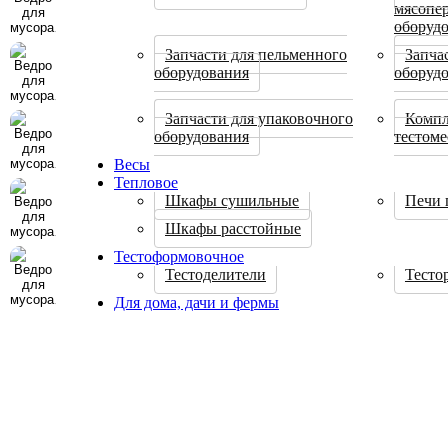
мясопе
оборуд
Запчасти для пельменного
Запча
оборудования
оборуд
Запчасти для упаковочного
Компл
оборудования
тестом
Весы
Тепловое
Шкафы сушильные
Печи 
Шкафы расстойные
Тестоформовочное
Тестоделители
Тесто
Для дома, дачи и фермы