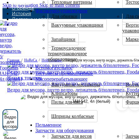
Тепловые витрины
Тесто
Каталог
Skip to navigation
Skip to main content
О бренде
Фасовочно-упаковочное
История
Для обвязки
Для с
Доставка и оплата
Контакты
Вакуумные упаковщики
Верти
упаков
Запайщики
Марки
Термоусадочное
термоупаковочное
оборудование
Главная
/
HoReCa
/
Нейтральное
/
Ведро для мусора, внутр ведро, держатель б/п
Вспомогательное
Ведро для мусора, внутр ведро, держатель б/полотенец, Fooda
Тестомесы промышленные
Назад к товарам
Мясоперерабатывающее
Вакуумные массажеры
Волчк
Ведро для мусора, внутр ведро, держатель б/полотенец, Fooda
Клипсаторы
Кутте
Пилы для мяса
Фарш
Шприцы колбасные
Пельменное
Запчасти для оборудования
Запчасти для весов
Запча