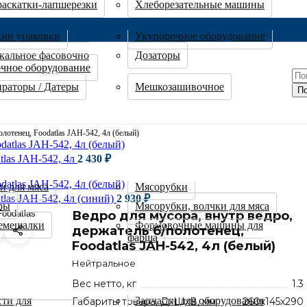
раскатки-лапшерезки
Хлеборезательные машины
кин упаковки
Укупорочное оборудование
кальное фасовочно
Дозаторы
очное оборудование
раторы / Датеры
Мешкозашивочное
П
олотенец, Foodatlas JAH-542, 4л (белый)
tlas JAH-542, 4л
2 430
₽
и для мяса
Мясорубки
tlas JAH-542, 4л (синий)
2 930
₽
ры
Мясорубки, волчки для мяса
Ведро для мусора, внутр ведро,
емешалки
Формовочные машины для
держатель б/полотенец,
фарша
Foodatlas JAH-542, 4л (белый)
Нейтральное
Вес нетто, кг
1.3
сти для
Запчасти для оборудования
Габариты товара, ДхШхВ, мм
260х145х290