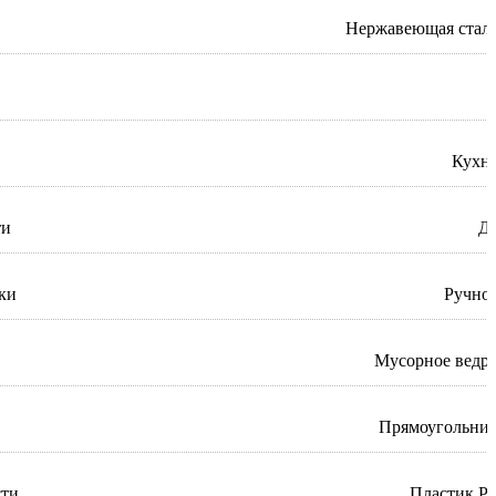
Нержавеющая стал
Кухн
ти
Д
ки
Ручно
Мусорное ведр
Прямоугольни
сти
Пластик Р