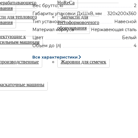
рерабатывающего
HoReCa
Вес брутто, кг
2
ования
Габариты упаковки ДхШхВ, мм
320х200х360
сти для теплового
Запчасти для
Тип установки
Навесной
ования
тестоформовочного
оборудования
Материал корпуса
Нержавеющая сталь
ектующие к
Цвет
Белый
есильным машинам
Объём до (л)
4
Все характеристики
производственные
Жаровни для семечек
раскаточные машины