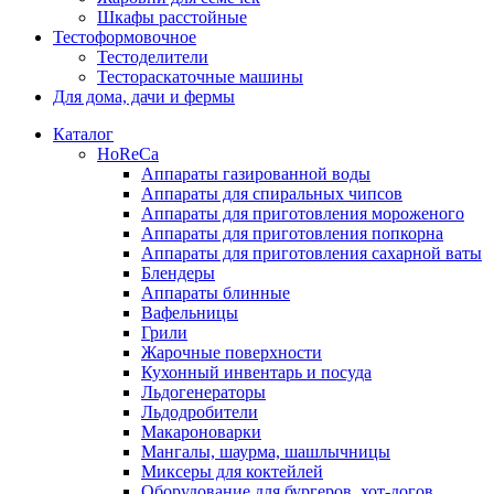
Шкафы расстойные
Тестоформовочное
Тестоделители
Тестораскаточные машины
Для дома, дачи и фермы
Каталог
HoReCa
Аппараты газированной воды
Аппараты для спиральных чипсов
Аппараты для приготовления мороженого
Аппараты для приготовления попкорна
Аппараты для приготовления сахарной ваты
Блендеры
Аппараты блинные
Вафельницы
Грили
Жарочные поверхности
Кухонный инвентарь и посуда
Льдогенераторы
Льдодробители
Макароноварки
Мангалы, шаурма, шашлычницы
Миксеры для коктейлей
Оборудование для бургеров, хот-догов