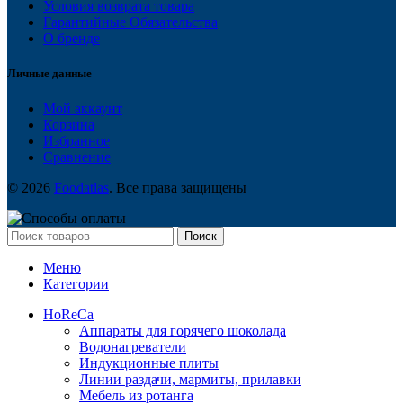
Условия возврата товара
Гарантийные Обязательства
О бренде
Личные данные
Мой аккаунт
Корзина
Избранное
Сравнение
© 2026
Foodatlas
. Все права защищены
Поиск
Меню
Категории
HoReCa
Аппараты для горячего шоколада
Водонагреватели
Индукционные плиты
Линии раздачи, мармиты, прилавки
Мебель из ротанга