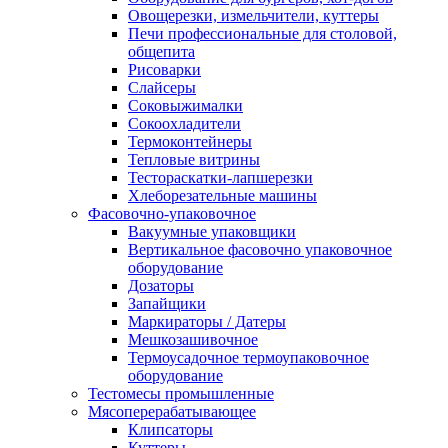
Овощерезки, измельчители, куттеры
Печи профессиональные для столовой,
общепита
Рисоварки
Слайсеры
Соковыжималки
Сокоохладители
Термоконтейнеры
Тепловые витрины
Тестораскатки-лапшерезки
Хлеборезательные машины
Фасовочно-упаковочное
Вакуумные упаковщики
Вертикальное фасовочно упаковочное
оборудование
Дозаторы
Запайщики
Маркираторы / Датеры
Мешкозашивочное
Термоусадочное термоупаковочное
оборудование
Тестомесы промышленные
Мясоперерабатывающее
Клипсаторы
Куттеры