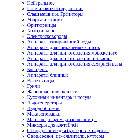
Нейтральное
Пончиковое оборудование
Слаш машины, Граниторы
Уборка и клининг
Фритюрницы
Холодильное
Электросковороды
Аппараты газированной воды
Аппараты для спиральных чипсов
Аппараты для приготовления мороженого
Аппараты для приготовления попкорна
Аппараты для приготовления сахарной ваты
Блендеры
Аппараты блинные
Вафельницы
Грили
Жарочные поверхности
Кухонный инвентарь и посуда
Льдогенераторы
Льдодробители
Макароноварки
Мангалы, шаурма, шашлычницы
Миксеры для коктейлей
Оборудование для бургеров, хот-догов
Овощерезки, измельчители, куттеры