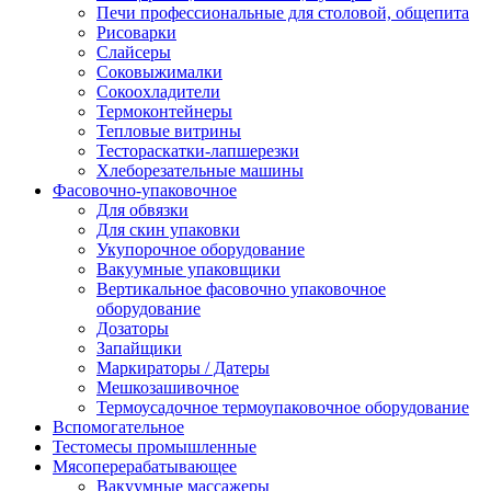
Печи профессиональные для столовой, общепита
Рисоварки
Слайсеры
Соковыжималки
Сокоохладители
Термоконтейнеры
Тепловые витрины
Тестораскатки-лапшерезки
Хлеборезательные машины
Фасовочно-упаковочное
Для обвязки
Для скин упаковки
Укупорочное оборудование
Вакуумные упаковщики
Вертикальное фасовочно упаковочное
оборудование
Дозаторы
Запайщики
Маркираторы / Датеры
Мешкозашивочное
Термоусадочное термоупаковочное оборудование
Вспомогательное
Тестомесы промышленные
Мясоперерабатывающее
Вакуумные массажеры