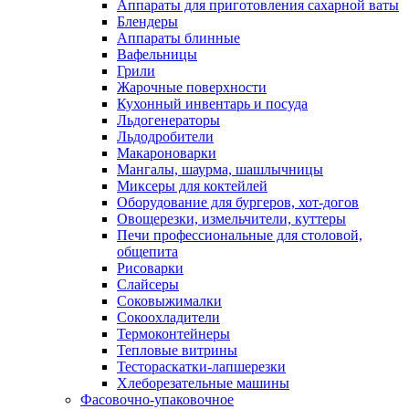
Аппараты для приготовления сахарной ваты
Блендеры
Аппараты блинные
Вафельницы
Грили
Жарочные поверхности
Кухонный инвентарь и посуда
Льдогенераторы
Льдодробители
Макароноварки
Мангалы, шаурма, шашлычницы
Миксеры для коктейлей
Оборудование для бургеров, хот-догов
Овощерезки, измельчители, куттеры
Печи профессиональные для столовой,
общепита
Рисоварки
Слайсеры
Соковыжималки
Сокоохладители
Термоконтейнеры
Тепловые витрины
Тестораскатки-лапшерезки
Хлеборезательные машины
Фасовочно-упаковочное