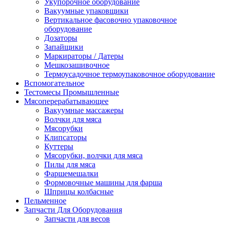
Укупорочное оборудование
Вакуумные упаковщики
Вертикальное фасовочно упаковочное
оборудование
Дозаторы
Запайщики
Маркираторы / Датеры
Мешкозашивочное
Термоусадочное термоупаковочное оборудование
Вспомогательное
Тестомесы Промышленные
Мясоперерабатывающее
Вакуумные массажеры
Волчки для мяса
Мясорубки
Клипсаторы
Куттеры
Мясорубки, волчки для мяса
Пилы для мяса
Фаршемешалки
Формовочные машины для фарша
Шприцы колбасные
Пельменное
Запчасти Для Оборудования
Запчасти для весов