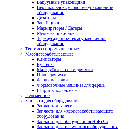
Вакуумные упаковщики
Вертикальное фасовочно упаковочное
оборудование
Дозаторы
Запайщики
Маркираторы / Датеры
Мешкозашивочное
Термоусадочное термоупаковочное
оборудование
Тестомесы промышленные
Мясоперерабатывающее
Клипсаторы
Куттеры
Мясорубки, волчки для мяса
Пилы для мяса
Фаршемешалки
Формовочные машины для фарша
Шприцы колбасные
Пельменное
Запчасти для оборудования
Запчасти для весов
Запчасти для мясоперерабатывающего
оборудования
Запчасти для оборудования HoReCa
Запчасти для пельменного оборудования