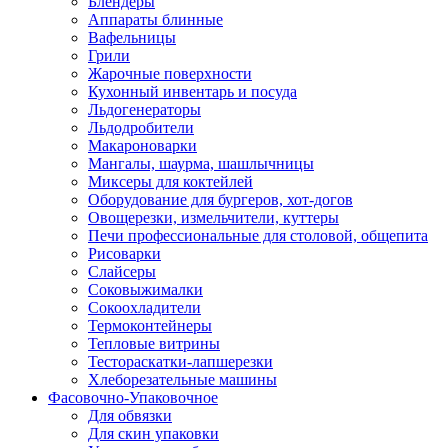
Блендеры
Аппараты блинные
Вафельницы
Грили
Жарочные поверхности
Кухонный инвентарь и посуда
Льдогенераторы
Льдодробители
Макароноварки
Мангалы, шаурма, шашлычницы
Миксеры для коктейлей
Оборудование для бургеров, хот-догов
Овощерезки, измельчители, куттеры
Печи профессиональные для столовой, общепита
Рисоварки
Слайсеры
Соковыжималки
Сокоохладители
Термоконтейнеры
Тепловые витрины
Тестораскатки-лапшерезки
Хлеборезательные машины
Фасовочно-Упаковочное
Для обвязки
Для скин упаковки