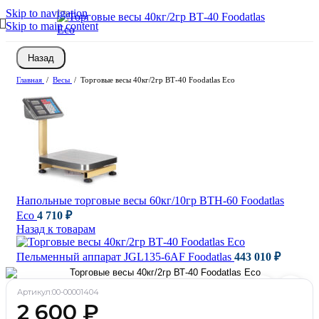
Skip to navigation
Skip to main content
Назад
Главная
/
Весы
/
Торговые весы 40кг/2гр ВТ-40 Foodatlas Eco
Напольные торговые весы 60кг/10гр ВТН-60 Foodatlas
Eco
4 710
₽
Назад к товарам
Пельменный аппарат JGL135-6AF Foodatlas
443 010
₽
Артикул:
00-00001404
2 600
₽