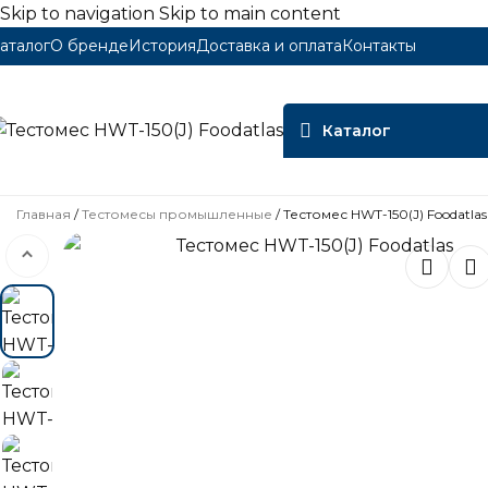
Skip to navigation
Skip to main content
аталог
О бренде
История
Доставка и оплата
Контакты
Каталог
Главная
/
Тестомесы промышленные
/
Тестомес HWT-150(J) Foodatlas