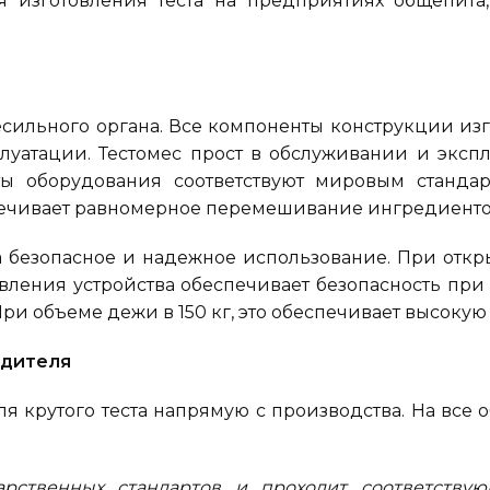
 изготовления теста на предприятиях общепита
месильного органа. Все компоненты конструкции из
луатации. Тестомес прост в обслуживании и эксп
ы оборудования соответствуют мировым стандарт
печивает равномерное перемешивание ингредиенто
на безопасное и надежное использование. При отк
равления устройства обеспечивает безопасность п
 При объеме дежи в 150 кг, это обеспечивает высок
одителя
 крутого теста напрямую с производства. На все о
арственных стандартов и проходит соответствую