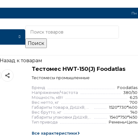
Пн 
Поиск
Назад к товарам
Тестомес HWT-150(J) Foodatlas
Тестомесы промышленные
Бренд
Foodatlas
Напряжение/Частота
380/50
Мощность, кВт
6.25
Вес нетто, кг
700
Габариты товара, ДхШхВ, мм
1520*730*1400
Вес брутто, кг
740
Габариты упаковки ДхШхВ, мм
1540*750*1450
Тип привода
Ремень+Цепь
Все характеристики