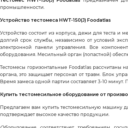
Тестомес HWT-150(J) Foodatlas
предназначен для
промышленности.
Устройство тестомеса HWT-150(J) Foodatlas
Устройство состоит из корпуса, дежи для теста и 
долгий срок службы, независимо от условий эксп
электронной панели управления. Все компонент
оборудования. Месильный орган (лопастной) обес
Тестомесы горизонтальные Foodatlas рассчитаны 
органа, это защищает персонал от травм. Блок уп
Время замеса одной партии составляет 3-10 минут.
Купить тестомесильное оборудование от произв
Предлагаем вам купить тестомесильную машину для
подтверждает высокое качество продукции.
Оборудование соответствует требованиям госуд