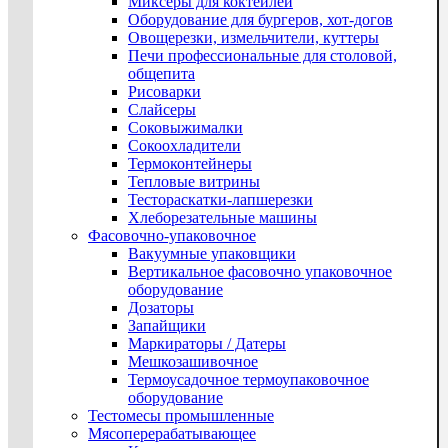
Миксеры для коктейлей
Оборудование для бургеров, хот-догов
Овощерезки, измельчители, куттеры
Печи профессиональные для столовой,
общепита
Рисоварки
Слайсеры
Соковыжималки
Сокоохладители
Термоконтейнеры
Тепловые витрины
Тестораскатки-лапшерезки
Хлеборезательные машины
Фасовочно-упаковочное
Вакуумные упаковщики
Вертикальное фасовочно упаковочное
оборудование
Дозаторы
Запайщики
Маркираторы / Датеры
Мешкозашивочное
Термоусадочное термоупаковочное
оборудование
Тестомесы промышленные
Мясоперерабатывающее