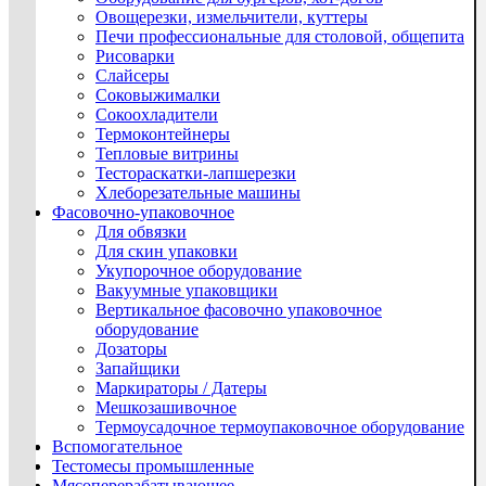
Овощерезки, измельчители, куттеры
Печи профессиональные для столовой, общепита
Рисоварки
Слайсеры
Соковыжималки
Сокоохладители
Термоконтейнеры
Тепловые витрины
Тестораскатки-лапшерезки
Хлеборезательные машины
Фасовочно-упаковочное
Для обвязки
Для скин упаковки
Укупорочное оборудование
Вакуумные упаковщики
Вертикальное фасовочно упаковочное
оборудование
Дозаторы
Запайщики
Маркираторы / Датеры
Мешкозашивочное
Термоусадочное термоупаковочное оборудование
Вспомогательное
Тестомесы промышленные
Мясоперерабатывающее