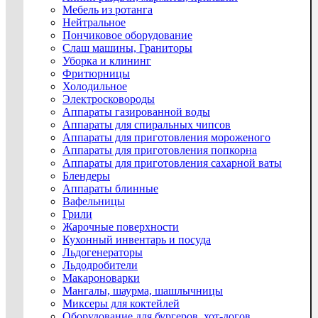
Мебель из ротанга
Нейтральное
Пончиковое оборудование
Слаш машины, Граниторы
Уборка и клининг
Фритюрницы
Холодильное
Электросковороды
Аппараты газированной воды
Аппараты для спиральных чипсов
Аппараты для приготовления мороженого
Аппараты для приготовления попкорна
Аппараты для приготовления сахарной ваты
Блендеры
Аппараты блинные
Вафельницы
Грили
Жарочные поверхности
Кухонный инвентарь и посуда
Льдогенераторы
Льдодробители
Макароноварки
Мангалы, шаурма, шашлычницы
Миксеры для коктейлей
Оборудование для бургеров, хот-догов