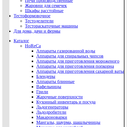
Печи производственные
Жаровни для семечек
Шкафы расстойные
Тестоформовочное
Тестоделители
Тестораскаточные машины
Для дома, дачи и фермы
Каталог
HoReCa
Аппараты газированной воды
Аппараты для спиральных чипсов
Аппараты для приготовления мороженого
Аппараты для приготовления попкорна
Аппараты для приготовления сахарной ваты
Блендеры
Аппараты блинные
Вафельницы
Грили
Жарочные поверхности
Кухонный инвентарь и посуда
Льдогенераторы
Льдодробители
Макароноварки
Мангалы, шаурма, шашлычницы