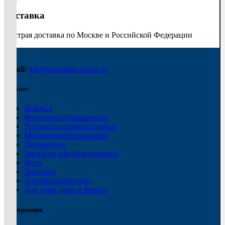
Доставка
Быстрая доставка по Москве и Российской Федерации
Email:
info@foodatlas-russia.ru
Каталог
HoReCa
Фасовочно-упаковочное
Тестомесы промышленные
Мясоперерабатывающее
Пельменное
Запчасти для оборудования
Весы
Тепловое
Тестоформовочное
Для дома, дачи и фермы
Информация