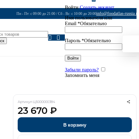
Войти
Создать аккаунт
info@foodatlas-russia.r
Пн - Пт: с 09:00 до 21:00 / Сб - Вс: с 10:00 до 20:00
Имя пользователя или
Email
*
Обязательно
Пароль
*
Обязательно
ск
Войти
Забыли пароль?
Запомнить меня
Артикул:
ЦБ000000384
23 670
₽
В корзину