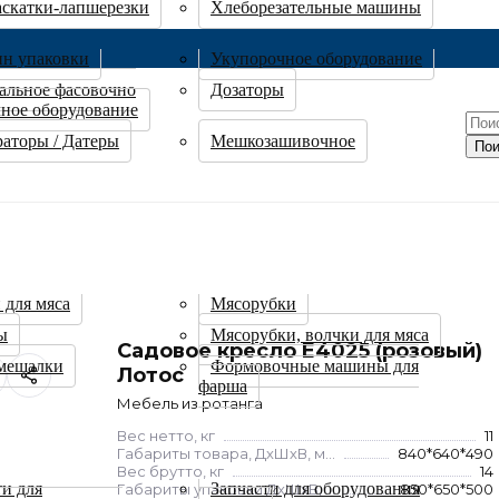
аскатки-лапшерезки
Хлеборезательные машины
ин упаковки
Укупорочное оборудование
альное фасовочно
Дозаторы
ное оборудование
аторы / Датеры
Мешкозашивочное
Пои
 для мяса
Мясорубки
ы
Мясорубки, волчки для мяса
Садовое кресло E4025 (розовый)
мешалки
Формовочные машины для
Лотос
фарша
Мебель из ротанга
Вес нетто, кг
11
Габариты товара, ДхШхВ, мм
840*640*490
Вес брутто, кг
14
ти для
Запчасти для оборудования
Габариты упаковки ДхШхВ, мм
850*650*500