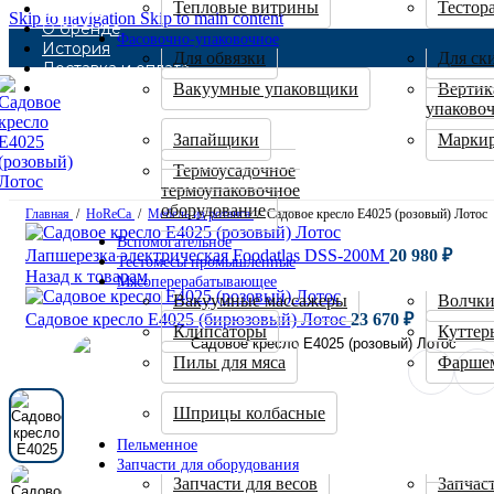
Тепловые витрины
Тестор
Каталог
Skip to navigation
Skip to main content
О бренде
Фасовочно-упаковочное
История
Для обвязки
Для ск
Доставка и оплата
Контакты
Вакуумные упаковщики
Вертик
упаковоч
Запайщики
Маркир
Термоусадочное
термоупаковочное
оборудование
Главная
/
HoReCa
/
Мебель из ротанга
/
Садовое кресло E4025 (розовый) Лотос
Вспомогательное
Лапшерезка электрическая Foodatlas DSS-200M
20 980
₽
Тестомесы промышленные
Назад к товарам
Мясоперерабатывающее
Вакуумные массажеры
Волчки
Садовое кресло E4025 (бирюзовый) Лотос
23 670
₽
Клипсаторы
Куттер
Пилы для мяса
Фарше
Шприцы колбасные
Пельменное
Запчасти для оборудования
Запчасти для весов
Запчас