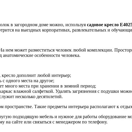
олок в загородном доме можно, используя
садовое кресло E4025
отрится на выездных корпоративах, развлекательных и обучающ
На нем может разместиться человек любой комплекции. Просторн
д анатомические особенности человека.
 кресло дополнит любой интерьер;
 с одного места на другое;
ет много места при хранении в зимний период;
каркас влажной салфеткой. Удалять загрязнения с подушки мож
служит несколько десятилетий.
бом пространстве. Такие предметы интерьера располагают к отд
другую подходящую мебель и нужное для работы оборудование мо
у на сайте или связаться с менеджером по телефону.