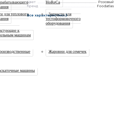
Цвет
Розовый
ерабатывающего
HoReCa
Бренд
Foodatlas
вания
ти для теплового
Запчасти для
Все характеристики
вания
тестоформовочного
оборудования
ктующие к
сильным машинам
роизводственные
Жаровни для семечек
аскаточные машины