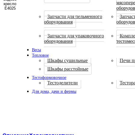
мясопер
оборудо
Запчасти для пельменного
Запчас
оборудования
оборудо
Запчасти для упаковочного
Компле
оборудования
тестоме
Весы
Тепловое
Шкафы сушильные
Печи п
Шкафы расстойные
Тестоформовочное
Тестоделители
Тестор
Для дома, дачи и фермы