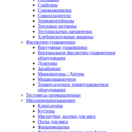
Слайсеры
Соковыжималки
Сокоохладители
Термоконтейнеры
Тепловые витрины
Тестораскатки-лапшерезки
Хлеборезательные машины
Фасовочно-упаковочное
Вакуумные упаковщики
Вертикальное фасовочно упаковочное
оборудование
Дозаторы
Запайщики
Маркираторы / Датеры
Мешкозашивочное
Термоусадочное термоупаковочное
оборудование
Тестомесы промышленные
Мясоперерабатывающее
Клипсаторы
Куттеры
Мясорубки, волчки для мяса
Пилы для мяса
Фаршемешалки