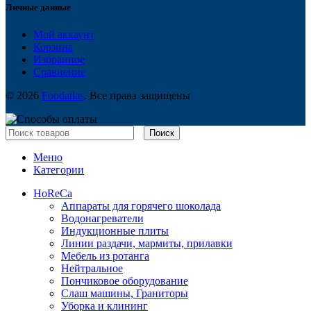
Личные данные
Мой аккаунт
Корзина
Избранное
Сравнение
© 2026
Foodatlas
. Все права защищены
Поиск
Меню
Категории
HoReCa
Аппараты для горячего шоколада
Водонагреватели
Индукционные плиты
Линии раздачи, мармиты, прилавки
Мебель из ротанга
Нейтральное
Пончиковое оборудование
Слаш машины, Граниторы
Уборка и клининг