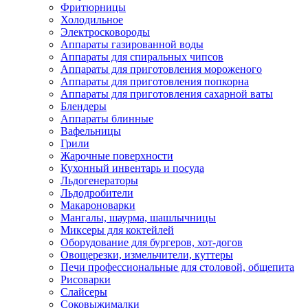
Фритюрницы
Холодильное
Электросковороды
Аппараты газированной воды
Аппараты для спиральных чипсов
Аппараты для приготовления мороженого
Аппараты для приготовления попкорна
Аппараты для приготовления сахарной ваты
Блендеры
Аппараты блинные
Вафельницы
Грили
Жарочные поверхности
Кухонный инвентарь и посуда
Льдогенераторы
Льдодробители
Макароноварки
Мангалы, шаурма, шашлычницы
Миксеры для коктейлей
Оборудование для бургеров, хот-догов
Овощерезки, измельчители, куттеры
Печи профессиональные для столовой, общепита
Рисоварки
Слайсеры
Соковыжималки