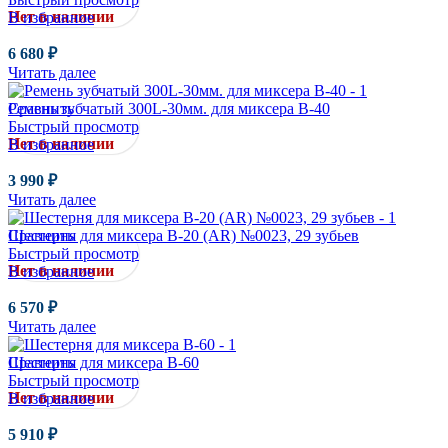
Нет в наличии
В избранное
6 680
₽
Читать далее
Сравнить
Ремень зубчатый 300L-30мм. для миксера B-40
Быстрый просмотр
Нет в наличии
В избранное
3 990
₽
Читать далее
Сравнить
Шестерня для миксера B-20 (AR) №0023, 29 зубьев
Быстрый просмотр
Нет в наличии
В избранное
6 570
₽
Читать далее
Сравнить
Шестерня для миксера B-60
Быстрый просмотр
Нет в наличии
В избранное
5 910
₽