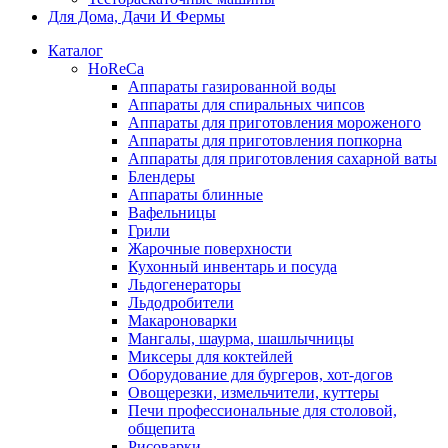
Для Дома, Дачи И Фермы
Каталог
HoReCa
Аппараты газированной воды
Аппараты для спиральных чипсов
Аппараты для приготовления мороженого
Аппараты для приготовления попкорна
Аппараты для приготовления сахарной ваты
Блендеры
Аппараты блинные
Вафельницы
Грили
Жарочные поверхности
Кухонный инвентарь и посуда
Льдогенераторы
Льдодробители
Макароноварки
Мангалы, шаурма, шашлычницы
Миксеры для коктейлей
Оборудование для бургеров, хот-догов
Овощерезки, измельчители, куттеры
Печи профессиональные для столовой,
общепита
Рисоварки