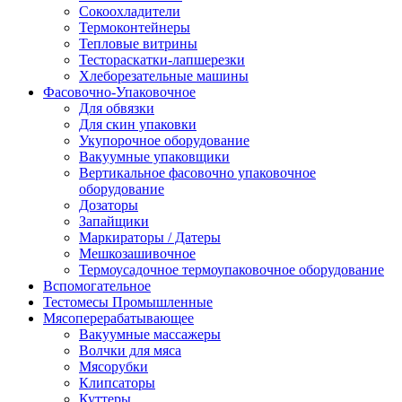
Сокоохладители
Термоконтейнеры
Тепловые витрины
Тестораскатки-лапшерезки
Хлеборезательные машины
Фасовочно-Упаковочное
Для обвязки
Для скин упаковки
Укупорочное оборудование
Вакуумные упаковщики
Вертикальное фасовочно упаковочное
оборудование
Дозаторы
Запайщики
Маркираторы / Датеры
Мешкозашивочное
Термоусадочное термоупаковочное оборудование
Вспомогательное
Тестомесы Промышленные
Мясоперерабатывающее
Вакуумные массажеры
Волчки для мяса
Мясорубки
Клипсаторы
Куттеры