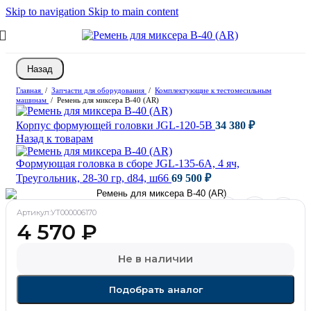
Skip to navigation
Skip to main content
Назад
Главная
/
Запчасти для оборудования
/
Комплектующие к тестомесильным
машинам
/
Ремень для миксера B-40 (AR)
Корпус формующей головки JGL-120-5B
34 380
₽
Назад к товарам
Формующая головка в сборе JGL-135-6A, 4 яч,
Треугольник, 28-30 гр, d84, ш66
69 500
₽
Артикул:
УТ000006170
4 570
₽
Не в наличии
Подобрать аналог