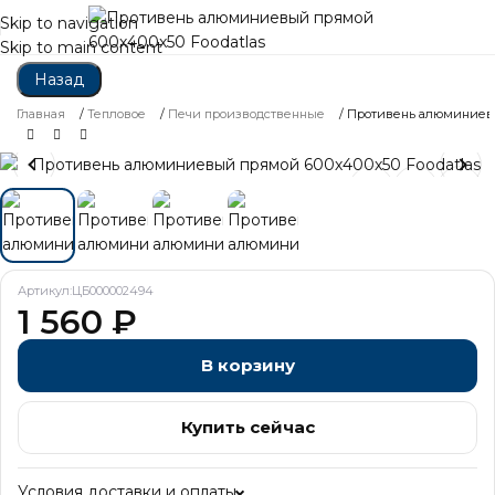
Skip to navigation
Skip to main content
Назад
Главная
/
Тепловое
/
Печи производственные
/
Противень алюминиевы
Артикул:
ЦБ000002494
1 560
₽
В корзину
Купить сейчас
Условия доставки и оплаты