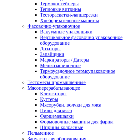
Термоконтейнеры
Тепловые витрины
Тестораскатки-лапшерезки
Хлеборезательные машины
Фасовочно-упаковочное
Вакуумные упаковщики
Вертикальное фасовочно упаковочное
оборудование
Дозаторы
Запайщики
Маркираторы / Датеры
Мешкозашивочное
Термоусадочное термоупаковочное
оборудование
Тестомесы промышленные
Мясоперерабатывающее
Клипсаторы
Куттеры
Мясорубки, волчки для мяса
Пилы для мяса
Фаршемешалки
Формовочные машины для фарша
Шприцы колбасные
Пельменное
Запчасти для оборудования