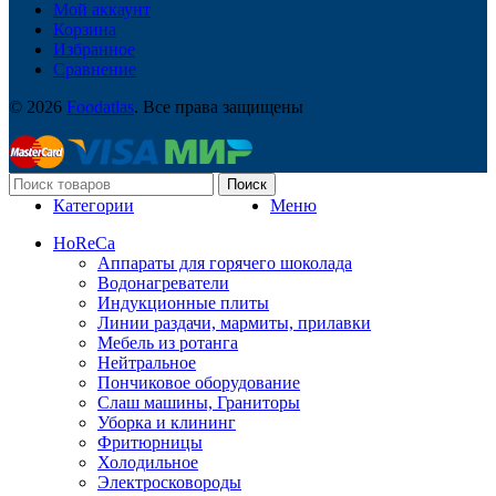
Мой аккаунт
Корзина
Избранное
Сравнение
© 2026
Foodatlas
. Все права защищены
Поиск
Категории
Меню
HoReCa
Аппараты для горячего шоколада
Водонагреватели
Индукционные плиты
Линии раздачи, мармиты, прилавки
Мебель из ротанга
Нейтральное
Пончиковое оборудование
Слаш машины, Граниторы
Уборка и клининг
Фритюрницы
Холодильное
Электросковороды