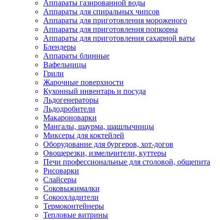
Аппараты газированной воды
Аппараты для спиральных чипсов
Аппараты для приготовления мороженого
Аппараты для приготовления попкорна
Аппараты для приготовления сахарной ваты
Блендеры
Аппараты блинные
Вафельницы
Грили
Жарочные поверхности
Кухонный инвентарь и посуда
Льдогенераторы
Льдодробители
Макароноварки
Мангалы, шаурма, шашлычницы
Миксеры для коктейлей
Оборудование для бургеров, хот-догов
Овощерезки, измельчители, куттеры
Печи профессиональные для столовой, общепита
Рисоварки
Слайсеры
Соковыжималки
Сокоохладители
Термоконтейнеры
Тепловые витрины