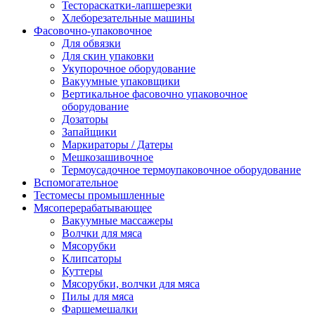
Тестораскатки-лапшерезки
Хлеборезательные машины
Фасовочно-упаковочное
Для обвязки
Для скин упаковки
Укупорочное оборудование
Вакуумные упаковщики
Вертикальное фасовочно упаковочное
оборудование
Дозаторы
Запайщики
Маркираторы / Датеры
Мешкозашивочное
Термоусадочное термоупаковочное оборудование
Вспомогательное
Тестомесы промышленные
Мясоперерабатывающее
Вакуумные массажеры
Волчки для мяса
Мясорубки
Клипсаторы
Куттеры
Мясорубки, волчки для мяса
Пилы для мяса
Фаршемешалки