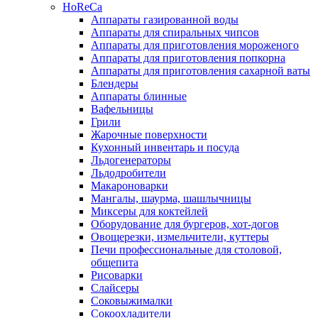
HoReCa
Аппараты газированной воды
Аппараты для спиральных чипсов
Аппараты для приготовления мороженого
Аппараты для приготовления попкорна
Аппараты для приготовления сахарной ваты
Блендеры
Аппараты блинные
Вафельницы
Грили
Жарочные поверхности
Кухонный инвентарь и посуда
Льдогенераторы
Льдодробители
Макароноварки
Мангалы, шаурма, шашлычницы
Миксеры для коктейлей
Оборудование для бургеров, хот-догов
Овощерезки, измельчители, куттеры
Печи профессиональные для столовой,
общепита
Рисоварки
Слайсеры
Соковыжималки
Сокоохладители