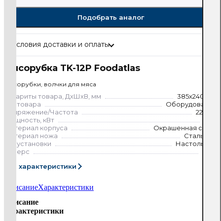
Подобрать аналог
Условия доставки и оплаты
Мясорубка TK-12P Foodatlas
Мясорубки, волчки для мяса
Габариты товара, ДхШхВ, мм
385x240x415
Тип товара
Оборудование
Напряжение/Частота
220/50
Мощность, кВт
0.65
Материал корпуса
Окрашенная сталь
Материал ножа
Сталь 420
Тип установки
Настольный
Реверс
Есть
Все характеристики
Описание
Характеристики
Описание
Характеристики