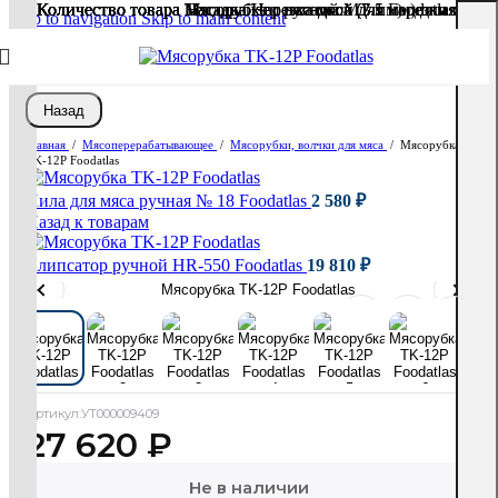
Количество товара Мясорубка c насадкой для нарезки мяса (
Количество товара Мясорубка c насадкой для нарезки мяса (
Количество товара Насадка Нарезка мяса (3.5 мм) для мясор
Количество товара Насадка Нарезка мяса (7 мм) для мясоруб
Количество товара Тендерайзер ручной MT-1 Foodatlas
Skip to navigation
Skip to main content
Назад
Главная
/
Мясоперерабатывающее
/
Мясорубки, волчки для мяса
/
Мясорубка
TK-12P Foodatlas
Пила для мяса ручная № 18 Foodatlas
2 580
₽
Назад к товарам
Клипсатор ручной HR-550 Foodatlas
19 810
₽
Артикул:
УТ000009409
27 620
₽
Не в наличии