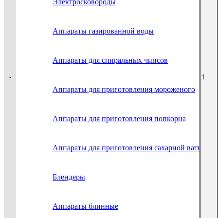
Электросковороды
Аппараты газированной воды
Аппараты для спиральных чипсов
-
-
-
-
-
Аппараты для приготовления мороженого
Аппараты для приготовления попкорна
Аппараты для приготовления сахарной ваты
Блендеры
Аппараты блинные