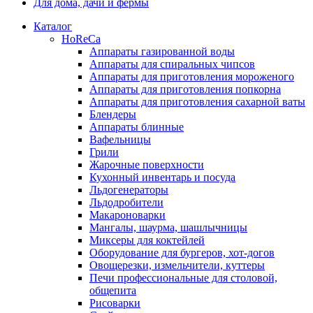
Для дома, дачи и фермы
Каталог
HoReCa
Аппараты газированной воды
Аппараты для спиральных чипсов
Аппараты для приготовления мороженого
Аппараты для приготовления попкорна
Аппараты для приготовления сахарной ваты
Блендеры
Аппараты блинные
Вафельницы
Грили
Жарочные поверхности
Кухонный инвентарь и посуда
Льдогенераторы
Льдодробители
Макароноварки
Мангалы, шаурма, шашлычницы
Миксеры для коктейлей
Оборудование для бургеров, хот-догов
Овощерезки, измельчители, куттеры
Печи профессиональные для столовой,
общепита
Рисоварки