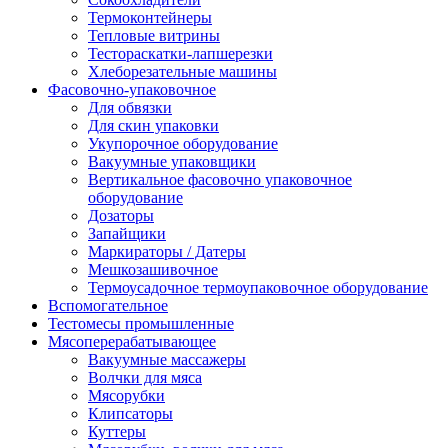
Термоконтейнеры
Тепловые витрины
Тестораскатки-лапшерезки
Хлеборезательные машины
Фасовочно-упаковочное
Для обвязки
Для скин упаковки
Укупорочное оборудование
Вакуумные упаковщики
Вертикальное фасовочно упаковочное
оборудование
Дозаторы
Запайщики
Маркираторы / Датеры
Мешкозашивочное
Термоусадочное термоупаковочное оборудование
Вспомогательное
Тестомесы промышленные
Мясоперерабатывающее
Вакуумные массажеры
Волчки для мяса
Мясорубки
Клипсаторы
Куттеры