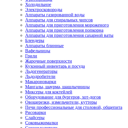
Холодильное
Электросковороды
Аппараты газированной воды
Аппараты для спиральных чипсов
Аппараты для приготовления мороженого
Аппараты для приготовления попкорна
Аппараты для приготовления сахарной ваты
Блендеры
Аппараты блинные
Вафельницы
Грили
Жарочные поверхности
Кухонный инвентарь и посуда
Льдогенераторы
Льдодробители
Макароноварки
Мангалы, шаурма, шашлычницы
Миксеры для коктейлей
Оборудование для бургеров, хот-догов
Овощерезки, измельчители, куттеры
Печи профессиональные для столовой, общепита
Рисоварки
Слайсеры
Соковыжималки
Сокоохладители