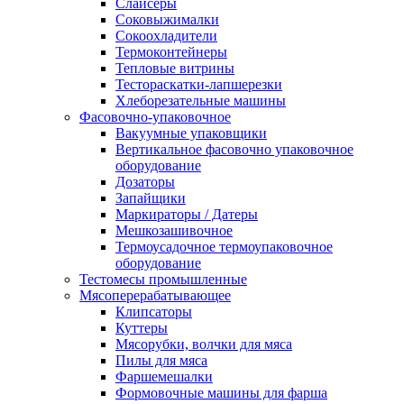
Слайсеры
Соковыжималки
Сокоохладители
Термоконтейнеры
Тепловые витрины
Тестораскатки-лапшерезки
Хлеборезательные машины
Фасовочно-упаковочное
Вакуумные упаковщики
Вертикальное фасовочно упаковочное
оборудование
Дозаторы
Запайщики
Маркираторы / Датеры
Мешкозашивочное
Термоусадочное термоупаковочное
оборудование
Тестомесы промышленные
Мясоперерабатывающее
Клипсаторы
Куттеры
Мясорубки, волчки для мяса
Пилы для мяса
Фаршемешалки
Формовочные машины для фарша