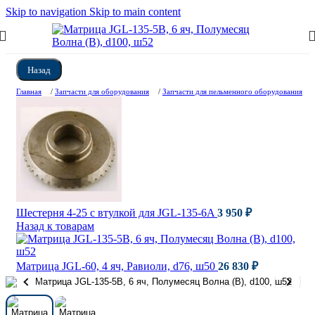
Skip to navigation
Skip to main content
Назад
Главная
/
Запчасти для оборудования
/
Запчасти для пельменного оборудования
Шестерня 4-25 c втулкой для JGL-135-6A
3 950
₽
Назад к товарам
Матрица JGL-60, 4 яч, Равиоли, d76, ш50
26 830
₽