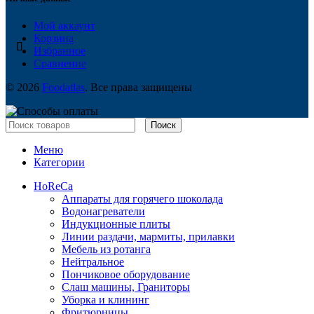
Мой аккаунт
Корзина
Избранное
Сравнение
© 2026
Foodatlas
. Все права защищены
Поиск
Меню
Категории
HoReCa
Аппараты для горячего шоколада
Водонагреватели
Индукционные плиты
Линии раздачи, мармиты, прилавки
Мебель из ротанга
Нейтральное
Пончиковое оборудование
Слаш машины, Граниторы
Уборка и клининг
Фритюрницы