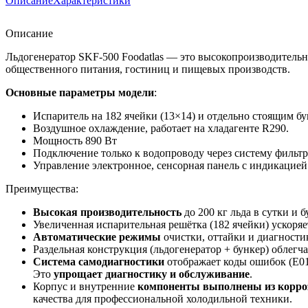
Описание
Характеристики
Описание
Льдогенератор SKF-500 Foodatlas — это высокопроизводительн
общественного питания, гостиниц и пищевых производств.
Основные параметры модели
:
Испаритель на 182 ячейки (13×14) и отдельно стоящим бу
Воздушное охлаждение, работает на хладагенте R290.
Мощность 890 Вт
Подключение только к водопроводу через систему фильт
Управление электронное, сенсорная панель с индикацие
Преимущества:
Высокая производительность
до 200 кг льда в сутки и 
Увеличенная испарительная решётка (182 ячейки) ускоря
Автоматические режимы
очистки, оттайки и диагности
Раздельная конструкция (льдогенератор + бункер) облег
Система самодиагностики
отображает коды ошибок (E01-
Это
упрощает диагностику и обслуживание
.
Корпус и внутренние
компоненты выполнены из корро
качества для профессиональной холодильной техники.