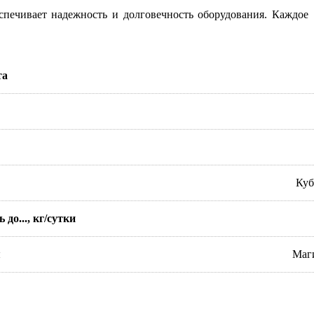
еспечивает надежность и долговечность оборудования. Каждое
та
Куб
до..., кг/сутки
я
Маг