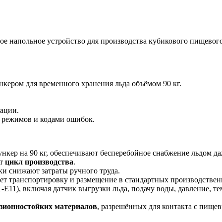
ое напольное устройство для производства кубикового пищевог
нкером для временного хранения льда объёмом 90 кг.
рации.
й режимов и кодами ошибок.
бункер на 90 кг, обеспечивают бесперебойное снабжение льдом д
ет
цикл производства
.
ки снижают затраты ручного труда.
чает транспортировку и размещение в стандартных производстве
E11), включая датчик выгрузки льда, подачу воды, давление, т
зионностойких материалов
, разрешённых для контакта с пище