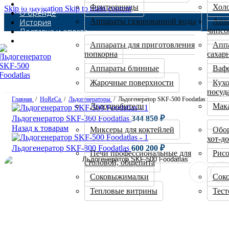
Каталог
Фритюрницы
Хол
Skip to navigation
Skip to main content
О бренде
Аппараты газированной воды
Аппа
История
чипсо
Доставка и оплата
Контакты
Аппараты для приготовления
Аппа
попкорна
сахар
Аппараты блинные
Ваф
Жарочные поверхности
Кухо
посуд
Главная
/
HoReCa
/
Льдогенераторы
/
Льдогенератор SKF-500 Foodatlas
Льдодробители
Мак
Льдогенератор SKF-360 Foodatlas
344 850
₽
Назад к товарам
Миксеры для коктейлей
Обор
хот-д
Льдогенератор SKF-800 Foodatlas
600 200
₽
Печи профессиональные для
Рис
столовой, общепита
Соковыжималки
Сок
Тепловые витрины
Тест