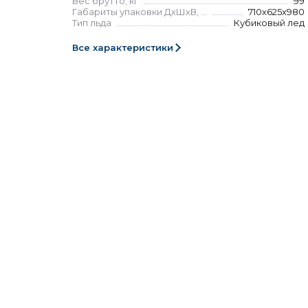
Вес брутто, кг
99
Габариты упаковки ДхШхВ, мм
710x625x980
Тип льда
Кубиковый лед
Все характеристики