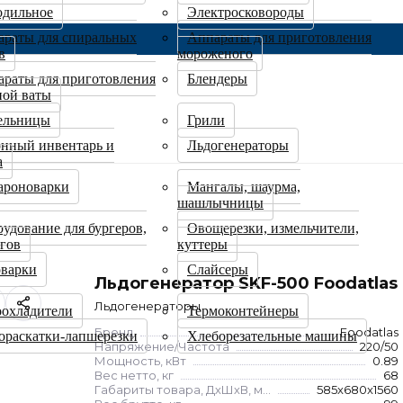
одильное
Электросковороды
раты для спиральных
Аппараты для приготовления
в
мороженого
раты для приготовления
Блендеры
ной ваты
ельницы
Грили
нный инвентарь и
Льдогенераторы
а
ароноварки
Мангалы, шаурма,
шашлычницы
удование для бургеров,
Овощерезки, измельчители,
огов
куттеры
оварки
Слайсеры
Льдогенератор SKF-500 Foodatlas
Льдогенераторы
оохладители
Термоконтейнеры
Бренд
Foodatlas
ораскатки-лапшерезки
Хлеборезательные машины
Напряжение/Частота
220/50
Мощность, кВт
0.89
Вес нетто, кг
68
Габариты товара, ДхШхВ, мм
585x680x1560