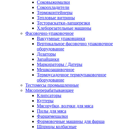
Соковыжималки
Сокоохладители
Термоконтейнеры
Тепловые витрины
Тестораскатки-лапшерезки
Хлеборезательные машины
Фасовочно-упаковочное
Вакуумные упаковщики
Вертикальное фасовочно упаковочное
оборудование
Дозаторы
Запайщики
Маркираторы / Датеры
Мешкозашивочное
Термоусадочное термоупаковочное
оборудование
Тестомесы промышленные
Мясоперерабатывающее
Клипсаторы
Куттеры
Мясорубки, волчки для мяса
Пилы для мяса
Фаршемешалки
Формовочные машины для фарша
Шприцы колбасные