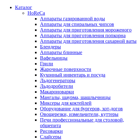
Каталог
HoReCa
Аппараты газированной воды
Аппараты для спиральных чипсов
Аппараты для приготовления мороженого
Аппараты для приготовления попкорна
Аппараты для приготовления сахарной ваты
Блендеры
Аппараты блинные
Вафельницы
Грили
Жарочные поверхности
Кухонный инвентарь и посуда
Льдогенераторы
Льдодробители
Макароноварки
Мангалы, шаурма, шашлычницы
Миксеры для коктейлей
Оборудование для бургеров, хот-догов
Овощерезки, измельчители, куттеры
Печи профессиональные для столовой,
общепита
Рисоварки
Слайсеры