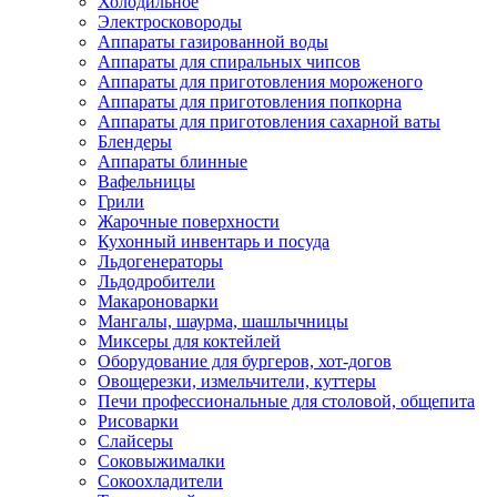
Холодильное
Электросковороды
Аппараты газированной воды
Аппараты для спиральных чипсов
Аппараты для приготовления мороженого
Аппараты для приготовления попкорна
Аппараты для приготовления сахарной ваты
Блендеры
Аппараты блинные
Вафельницы
Грили
Жарочные поверхности
Кухонный инвентарь и посуда
Льдогенераторы
Льдодробители
Макароноварки
Мангалы, шаурма, шашлычницы
Миксеры для коктейлей
Оборудование для бургеров, хот-догов
Овощерезки, измельчители, куттеры
Печи профессиональные для столовой, общепита
Рисоварки
Слайсеры
Соковыжималки
Сокоохладители