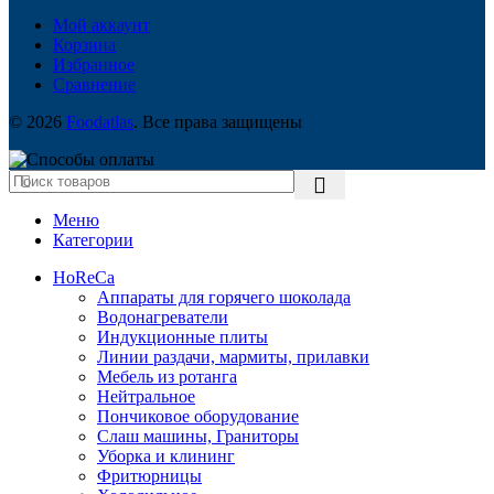
Мой аккаунт
Корзина
Избранное
Сравнение
© 2026
Foodatlas
. Все права защищены
Меню
Категории
HoReCa
Аппараты для горячего шоколада
Водонагреватели
Индукционные плиты
Линии раздачи, мармиты, прилавки
Мебель из ротанга
Нейтральное
Пончиковое оборудование
Слаш машины, Граниторы
Уборка и клининг
Фритюрницы