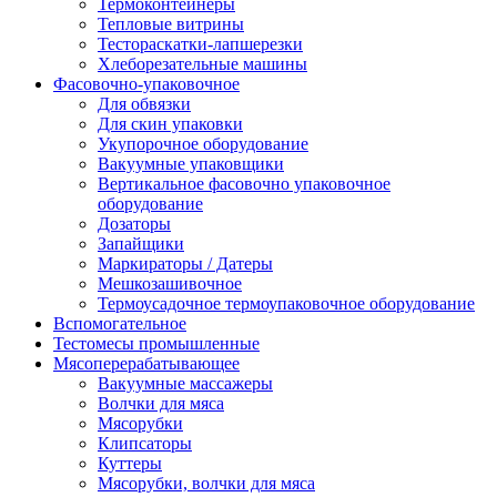
Термоконтейнеры
Тепловые витрины
Тестораскатки-лапшерезки
Хлеборезательные машины
Фасовочно-упаковочное
Для обвязки
Для скин упаковки
Укупорочное оборудование
Вакуумные упаковщики
Вертикальное фасовочно упаковочное
оборудование
Дозаторы
Запайщики
Маркираторы / Датеры
Мешкозашивочное
Термоусадочное термоупаковочное оборудование
Вспомогательное
Тестомесы промышленные
Мясоперерабатывающее
Вакуумные массажеры
Волчки для мяса
Мясорубки
Клипсаторы
Куттеры
Мясорубки, волчки для мяса