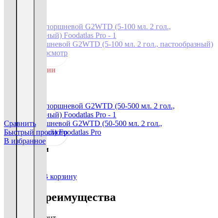
88 760
₽
Читать далее
Сравнить
Дозатор поршневой G2WTD (5-100 мл. 2 гол., пастообразный)
Быстрый просмотр
Foodatlas Pro
В избранное
Нет в наличии
134 220
₽
Читать далее
Сравнить
Дозатор поршневой G2WTD (50-500 мл. 2 гол.,
Быстрый просмотр
пастообразный) Foodatlas Pro
В избранное
В наличии
132 560
₽
В корзину
Наши преимущества