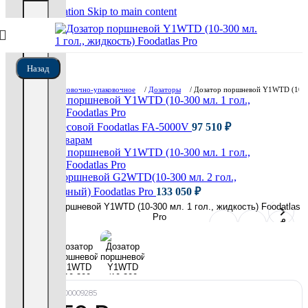
Skip to navigation
Skip to main content
Назад
Главная
/
Фасовочно-упаковочное
/
Дозаторы
/
Дозатор поршневой Y1WTD (10-300
Дозатор весовой Foodatlas FA-5000V
97 510
₽
Назад к товарам
Дозатор поршневой G2WTD(10-300 мл. 2 гол.,
пастообразный) Foodatlas Pro
133 050
₽
Артикул:
УТ000009285