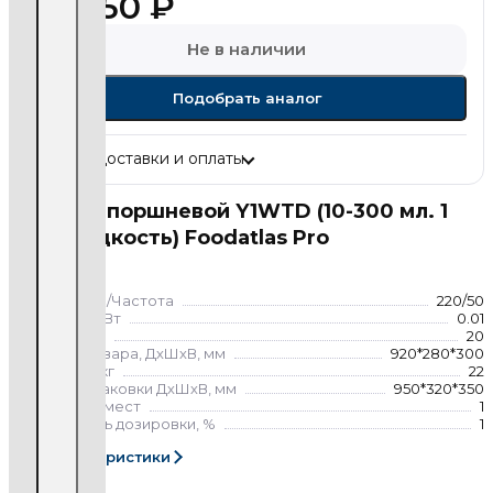
58 450
₽
Не в наличии
Подобрать аналог
Условия доставки и оплаты
Дозатор поршневой Y1WTD (10-300 мл. 1
гол., жидкость) Foodatlas Pro
Дозаторы
Напряжение/Частота
220/50
Мощность, кВт
0.01
Вес нетто, кг
20
Габариты товара, ДхШхВ, мм
920*280*300
Вес брутто, кг
22
Габариты упаковки ДхШхВ, мм
950*320*350
Количество мест
1
Погрешность дозировки, %
1
Все характеристики