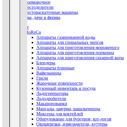
Тестоформовочное
Тестоделители
Тестораскаточные машины
Для дома, дачи и фермы
Каталог
HoReCa
Аппараты газированной воды
Аппараты для спиральных чипсов
Аппараты для приготовления мороженого
Аппараты для приготовления попкорна
Аппараты для приготовления сахарной ваты
Блендеры
Аппараты блинные
Вафельницы
Грили
Жарочные поверхности
Кухонный инвентарь и посуда
Льдогенераторы
Льдодробители
Макароноварки
Мангалы, шаурма, шашлычницы
Миксеры для коктейлей
Оборудование для бургеров, хот-догов
Овощерезки, измельчители, куттеры