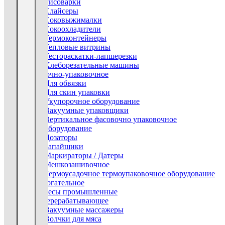
Рисоварки
Слайсеры
Соковыжималки
Сокоохладители
Термоконтейнеры
Тепловые витрины
Тестораскатки-лапшерезки
Хлеборезательные машины
Фасовочно-упаковочное
Для обвязки
Для скин упаковки
Укупорочное оборудование
Вакуумные упаковщики
Вертикальное фасовочно упаковочное
оборудование
Дозаторы
Запайщики
Маркираторы / Датеры
Мешкозашивочное
Термоусадочное термоупаковочное оборудование
Вспомогательное
Тестомесы промышленные
Мясоперерабатывающее
Вакуумные массажеры
Волчки для мяса