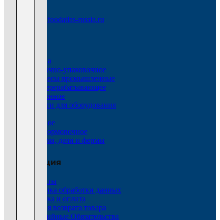
Email:
info@foodatlas-russia.ru
Каталог
HoReCa
Фасовочно-упаковочное
Тестомесы промышленные
Мясоперерабатывающее
Пельменное
Запчасти для оборудования
Весы
Тепловое
Тестоформовочное
Для дома, дачи и фермы
Информация
Контакты
Политика обработки данных
Доставка и оплата
Условия возврата товара
Гарантийные Обязательства