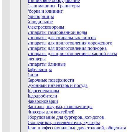
Пончиковое оборудование
Слаш машины, Граниторы
Уборка и клининг
Фритюрницы
Холодильное
Электросковороды
Аппараты газированной воды
Аппараты для спиральных чипсов
Аппараты для приготовления мороженого
Аппараты для приготовления попкорна
Аппараты для приготовления сахарной ваты
Блендеры
Аппараты блинные
Вафельницы
Грили
Жарочные поверхности
Кухонный инвентарь и посуда
Льдогенераторы
Льдодробители
Макароноварки
Мангалы, шаурма, шашлычницы
Миксеры для коктейлей
Оборудование для бургеров, хот-догов
Овощерезки, измельчители, куттеры
Печи профессиональные для столовой, общепита