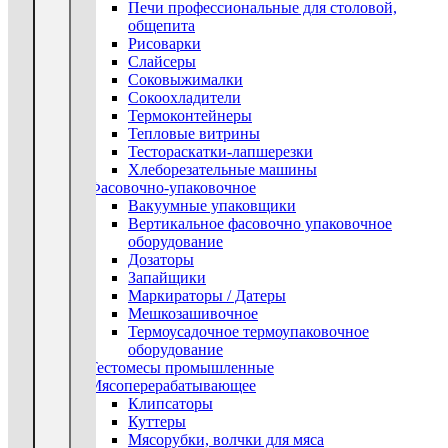
Печи профессиональные для столовой,
общепита
Рисоварки
Слайсеры
Соковыжималки
Сокоохладители
Термоконтейнеры
Тепловые витрины
Тестораскатки-лапшерезки
Хлеборезательные машины
Фасовочно-упаковочное
Вакуумные упаковщики
Вертикальное фасовочно упаковочное
оборудование
Дозаторы
Запайщики
Маркираторы / Датеры
Мешкозашивочное
Термоусадочное термоупаковочное
оборудование
Тестомесы промышленные
Мясоперерабатывающее
Клипсаторы
Куттеры
Мясорубки, волчки для мяса