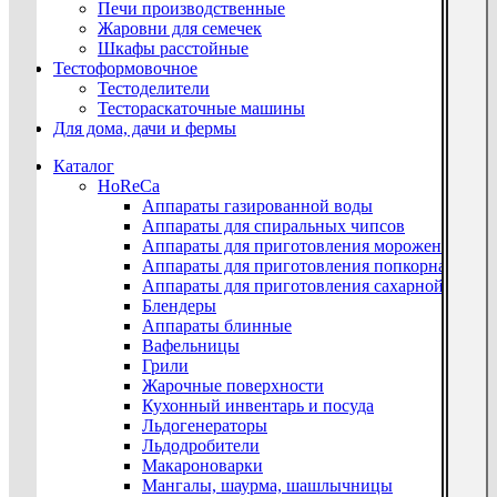
Печи производственные
Жаровни для семечек
Шкафы расстойные
Тестоформовочное
Тестоделители
Тестораскаточные машины
Для дома, дачи и фермы
Каталог
HoReCa
Аппараты газированной воды
Аппараты для спиральных чипсов
Аппараты для приготовления мороженого
Аппараты для приготовления попкорна
Аппараты для приготовления сахарной ваты
Блендеры
Аппараты блинные
Вафельницы
Грили
Жарочные поверхности
Кухонный инвентарь и посуда
Льдогенераторы
Льдодробители
Макароноварки
Мангалы, шаурма, шашлычницы