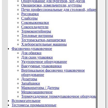
Оборудование для бургеров, хот-догов
Овощерезки, измельчители, куттеры
Печи профессиональные для столовой, общепита
Рисоварки
Слайсеры
Соковыжималки
Сокоохладители
Термоконтейнеры
Тепловые витрины
Тестораскатки-лапшерезки
Хлеборезательные машины
Фасовочно-упаковочное
Для обвязки
Для скин упаковки
Укупорочное оборудование
Вакуумные упаковщики
Вертикальное фасовочно упаковочное
оборудование
Дозаторы
Запайщики
Маркираторы / Датеры
Мешкозашивочное
Термоусадочное термоупаковочное оборудование
Вспомогательное
Тестомесы промышленные