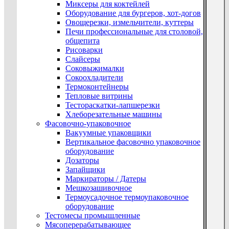
Миксеры для коктейлей
Оборудование для бургеров, хот-догов
Овощерезки, измельчители, куттеры
Печи профессиональные для столовой,
общепита
Рисоварки
Слайсеры
Соковыжималки
Сокоохладители
Термоконтейнеры
Тепловые витрины
Тестораскатки-лапшерезки
Хлеборезательные машины
Фасовочно-упаковочное
Вакуумные упаковщики
Вертикальное фасовочно упаковочное
оборудование
Дозаторы
Запайщики
Маркираторы / Датеры
Мешкозашивочное
Термоусадочное термоупаковочное
оборудование
Тестомесы промышленные
Мясоперерабатывающее