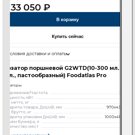
133 050
₽
В корзину
Купить сейчас
Условия доставки и оплаты
Дозатор поршневой G2WTD(10-300 мл. 2
гол., пастообразный) Foodatlas Pro
Дозаторы
Напряжение/Частота
220/50
Мощность, кВт
0.01
Вес нетто, кг
44
Габариты товара, ДхШхВ, мм
970х430х770
Вес брутто, кг
46
Габариты упаковки ДхШхВ, мм
1000х410х400
Объём бункера, л
30
Количество мест
2