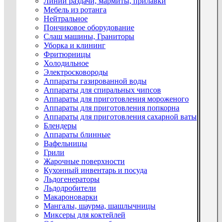
Линии раздачи, мармиты, прилавки
Мебель из ротанга
Нейтральное
Пончиковое оборудование
Слаш машины, Граниторы
Уборка и клининг
Фритюрницы
Холодильное
Электросковороды
Аппараты газированной воды
Аппараты для спиральных чипсов
Аппараты для приготовления мороженого
Аппараты для приготовления попкорна
Аппараты для приготовления сахарной ваты
Блендеры
Аппараты блинные
Вафельницы
Грили
Жарочные поверхности
Кухонный инвентарь и посуда
Льдогенераторы
Льдодробители
Макароноварки
Мангалы, шаурма, шашлычницы
Миксеры для коктейлей