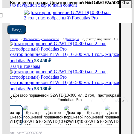
Количество товара Дозатор весовой Foodatlas FA-100
Количество товара Дозатор весовой Foodatlas FA-5000V
Количество товара Дозатор весовой Foodatlas FA-50V
Количество товара Дозатор поршневой G2WTD (50-500 мл. 2 
Skip to navigation
Skip to main content
Назад
Главная
/
Фасовочно-упаковочное
/
Дозаторы
/
Дозатор поршневой G2WTD(10-300 
Дозатор поршневой Y1WTD (10-300 мл. 1 гол., жидкость)
Foodatlas Pro
58 450
₽
Назад к товарам
Дозатор поршневой Y1WTD (50-500 мл. 1 гол., жидкость)
Foodatlas Pro
58 180
₽
Артикул:
УТ000009288